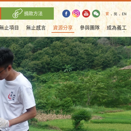
捐款方法
繁
．
简
．
EN
無止項目
無止感言
資源分享
參與團隊
成為義工