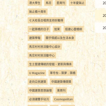
2
港大學生
馬岔
星周刊
十年愛無止
無止橋十周年
2
七大校長合唱齊支持好難得
2
一起築橋的日子
旭茉
搭建心靈橋樑
建築學報
關乎情感以及生活本身
馬岔村村民活動中心設計
馬岔村村民活動中心
生土營建傳統的發掘、更新與傳承
U Magazine
單冬怡 – 築夢．築橋
走向公民建築
中國建築傳媒獎
中國建築思想論壇
東周刊
必須讓雙手玷污
Cosmopolitan