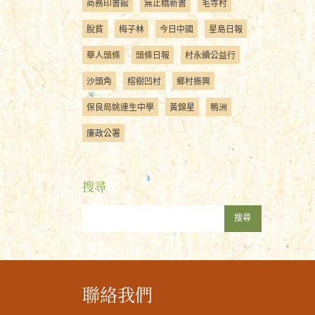
商務印書館
無止橋新書
毛寺村
脫貧
梅子林
今日中國
星島日報
華人頭條
頭條日報
村永續公益行
沙頭角
榕樹凹村
鄉村振興
保良局姚連生中學
黃錦星
鴨洲
廉政公署
搜尋
搜尋
聯絡我們