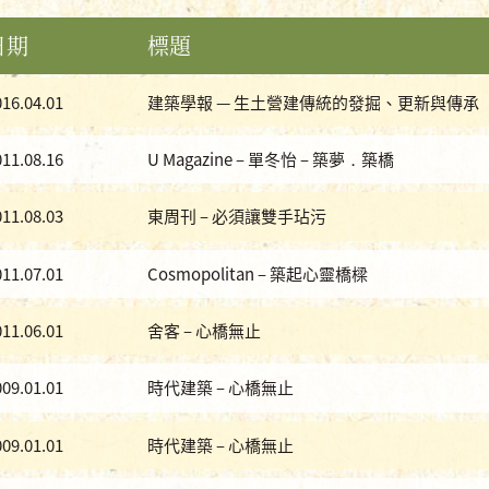
日期
標題
016.04.01
建築學報 — 生土營建傳統的發掘、更新與傳承
011.08.16
U Magazine – 單冬怡 – 築夢．築橋
011.08.03
東周刊 – 必須讓雙手玷污
011.07.01
Cosmopolitan – 築起心靈橋樑
011.06.01
舍客 – 心橋無止
009.01.01
時代建築 – 心橋無止
009.01.01
時代建築 – 心橋無止