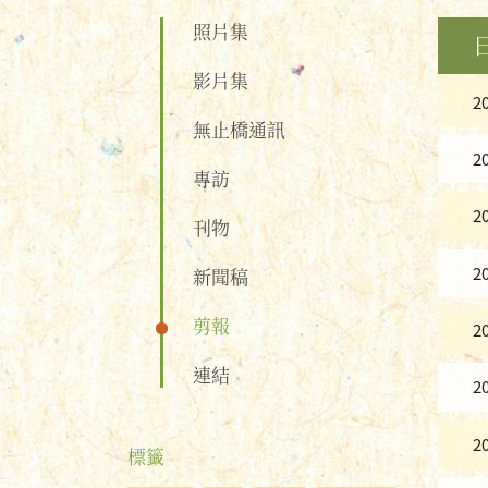
照片集
影片集
2
無止橋通訊
2
專訪
2
刊物
2
新聞稿
剪報
2
連結
2
2
標籤