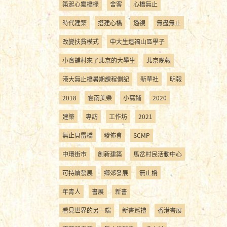
築起心靈橋樑
舍客
心橋無止
時代建築
搭建心橋
透視
無盡無止
改變扶貧模式
中大生造福山區學子
小窩鋪村來了北京的大學生
北京晚報
港大無止橋暑期課程側記
新華社
明報
2018
雲南美樂
小窩鋪
2020
建築
專訪
工作坊
2021
無止貝雷橋
發佈會
SCMP
中環街市
創新建築
馬岔村民活動中心
可持續發展
鄉郊發展
無止橋
年青人
書展
新書
看見世界的另一端
新書巡禮
香港書展