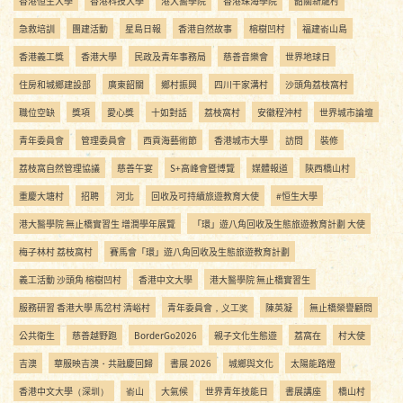
香港恒生大學
香港科技大學
港大醫學院
香港珠海學院
韶關新龍村
急救培訓
團建活動
星島日報
香港自然故事
榕樹凹村
福建嵛山島
香港義工獎
香港大學
民政及青年事務局
慈善音樂會
世界地球日
住房和城鄉建設部
廣東韶關
鄉村振興
四川干家溝村
沙頭角荔枝窩村
職位空缺
獎項
愛心獎
十如對話
荔枝窩村
安徽程沖村
世界城市論壇
青年委員會
管理委員會
西貢海藝術節
香港城市大學
訪問
裝修
荔枝窩自然管理協議
慈善午宴
S+高峰會暨博覽
媒體報道
陝西橋山村
重慶大塘村
招聘
河北
回收及可持續旅遊教育大使
#恒生大學
港大醫學院 無止橋實習生 增潤學年展覽
「環」遊八角回收及生態旅遊教育計劃 大使
梅子林村 荔枝窩村
賽馬會「環」遊八角回收及生態旅遊教育計劃
義工活動 沙頭角 榕樹凹村
香港中文大學
港大醫學院 無止橋實習生
服務研習 香港大學 馬岔村 清峪村
青年委員會，义工奖
陳英凝
無止橋榮譽顧問
公共衛生
慈善越野跑
BorderGo2026
親子文化生態遊
荔窩在
村大使
吉澳
華服映吉澳・共融慶回歸
書展 2026
城鄉與文化
太陽能路燈
香港中文大學（深圳）
嵛山
大氣候
世界青年技能日
書展講座
橋山村