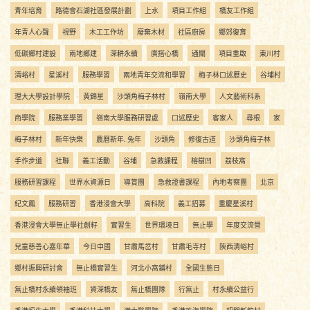
青年培育
路德會石湖社區發展計劃
上水
項目工作組
橋友工作組
年青人心聲
視野
木工工作坊
廢棄木材
社區廚房
鄉郊復育
低碳鄉村建設
兩地鄉建
深耕永續
廣搭心橋
通關
項目重啟
東川村
清峪村
星溪村
服務學習
兩地青年交流和學習
梅子林口述歷史
谷埔村
理大大學設計學院
黃錦星
沙頭角梅子林村
嶺南大學
人文藝術科系
商學院
服務業學習
嶺南大學服務研習處
口述歷史
客家人
尋根
家
梅子林村
新年快樂
農曆新年. 兔年
沙頭角
修復古道
沙頭角梅子林
手作步道
社聯
義工活動
谷埔
急救課程
榕樹凹
荔枝窩
服務研習課程
世界水資源日
導賞團
急救證書課程
內地考察團
北京
紀文鳳
服務研習
香港浸會大學
高科院
義工招募
重慶星溪村
香港浸會大學無止學社創籽
實習生
世界環境日
無止學
年度交流營
兒童慈善心嘉年華
今日中國
甘肅馬岔村
甘肅毛寺村
陝西清峪村
鄉村振興研討會
無止橋實習生
河北小窩鋪村
全國生態日
無止橋村永續領袖班
資深橋友
無止橋團隊
行無止
村永續公益行