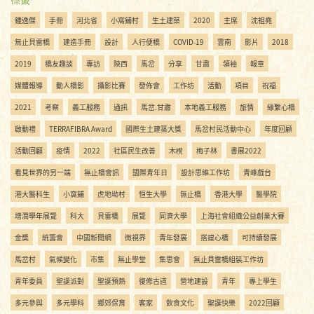
鍾逸傑
手冊
河北省
小窩鋪村
生土建築
2020
主席
沈祖堯
無止貝雷橋
建造手冊
設計
人行便橋
COVID-19
雲南
影片
2018
2019
橋友趣談
專訪
陝西
馬岔
分享
甘肅
領袖
報章
媒體報導
動人橋影
攝影比賽
發佈會
工作坊
活動
項目
祝福
2021
考察
義工服務
通訊
馬岔.甘肅
本地義工服務
旅情
緣繫心橋
啟動禮
TERRAFIBRA Award
國際生土建築大獎
馬岔村民活動中心
年度回顧
活動回顧
疫情
2022
社區民生改善
木櫈
梅子林
書展2022
看見世界的另一端
無止橋會訊
國際青年日
設計思維工作坊
青峰戲台
港大醫科生
小窩鋪
虎地坳村
恒生大學
無止橋
香港大學
醫學院
增潤學年展覽
科大
貝雷橋
展覽
同濟大學
上海社會組織公益創業大賽
金獎
統籌會
中國新聞網
微視界
青年發展
搭建心橋
可持續發展
馬岔村
氣候變化
市集
無止學堂
集思會
無止貝雷橋組裝工作坊
青年委員
聖誕派對
聖誕預熱
復修古道
營地建設
青年
專上學生
多元參與
多元學科
鄉郊保育
客家
飲食文化
聖誕快樂
2022回顧