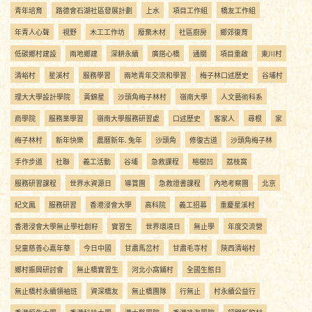
青年培育
路德會石湖社區發展計劃
上水
項目工作組
橋友工作組
年青人心聲
視野
木工工作坊
廢棄木材
社區廚房
鄉郊復育
低碳鄉村建設
兩地鄉建
深耕永續
廣搭心橋
通關
項目重啟
東川村
清峪村
星溪村
服務學習
兩地青年交流和學習
梅子林口述歷史
谷埔村
理大大學設計學院
黃錦星
沙頭角梅子林村
嶺南大學
人文藝術科系
商學院
服務業學習
嶺南大學服務研習處
口述歷史
客家人
尋根
家
梅子林村
新年快樂
農曆新年. 兔年
沙頭角
修復古道
沙頭角梅子林
手作步道
社聯
義工活動
谷埔
急救課程
榕樹凹
荔枝窩
服務研習課程
世界水資源日
導賞團
急救證書課程
內地考察團
北京
紀文鳳
服務研習
香港浸會大學
高科院
義工招募
重慶星溪村
香港浸會大學無止學社創籽
實習生
世界環境日
無止學
年度交流營
兒童慈善心嘉年華
今日中國
甘肅馬岔村
甘肅毛寺村
陝西清峪村
鄉村振興研討會
無止橋實習生
河北小窩鋪村
全國生態日
無止橋村永續領袖班
資深橋友
無止橋團隊
行無止
村永續公益行