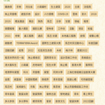
鍾逸傑
手冊
河北省
小窩鋪村
生土建築
2020
主席
沈祖堯
無止貝雷橋
建造手冊
設計
人行便橋
COVID-19
雲南
影片
2018
2019
橋友趣談
專訪
陝西
馬岔
分享
甘肅
領袖
報章
媒體報導
動人橋影
攝影比賽
發佈會
工作坊
活動
項目
祝福
2021
考察
義工服務
通訊
馬岔.甘肅
本地義工服務
旅情
緣繫心橋
啟動禮
TERRAFIBRA Award
國際生土建築大獎
馬岔村民活動中心
年度回顧
活動回顧
疫情
2022
社區民生改善
木櫈
梅子林
書展2022
看見世界的另一端
無止橋會訊
國際青年日
設計思維工作坊
青峰戲台
港大醫科生
小窩鋪
虎地坳村
恒生大學
無止橋
香港大學
醫學院
增潤學年展覽
科大
貝雷橋
展覽
同濟大學
上海社會組織公益創業大賽
金獎
統籌會
中國新聞網
微視界
青年發展
搭建心橋
可持續發展
馬岔村
氣候變化
市集
無止學堂
集思會
無止貝雷橋組裝工作坊
青年委員
聖誕派對
聖誕預熱
復修古道
營地建設
青年
專上學生
多元參與
多元學科
鄉郊保育
客家
飲食文化
聖誕快樂
2022回顧