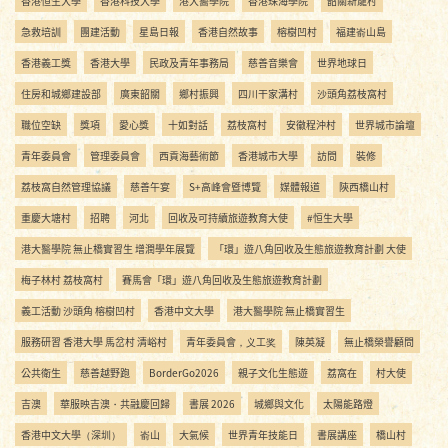
香港恒生大學
香港科技大學
港大醫學院
香港珠海學院
韶關新龍村
急救培訓
團建活動
星島日報
香港自然故事
榕樹凹村
福建嵛山島
香港義工獎
香港大學
民政及青年事務局
慈善音樂會
世界地球日
住房和城鄉建設部
廣東韶關
鄉村振興
四川干家溝村
沙頭角荔枝窩村
職位空缺
獎項
愛心獎
十如對話
荔枝窩村
安徽程沖村
世界城市論壇
青年委員會
管理委員會
西貢海藝術節
香港城市大學
訪問
裝修
荔枝窩自然管理協議
慈善午宴
S+高峰會暨博覽
媒體報道
陝西橋山村
重慶大塘村
招聘
河北
回收及可持續旅遊教育大使
#恒生大學
港大醫學院 無止橋實習生 增潤學年展覽
「環」遊八角回收及生態旅遊教育計劃 大使
梅子林村 荔枝窩村
賽馬會「環」遊八角回收及生態旅遊教育計劃
義工活動 沙頭角 榕樹凹村
香港中文大學
港大醫學院 無止橋實習生
服務研習 香港大學 馬岔村 清峪村
青年委員會，义工奖
陳英凝
無止橋榮譽顧問
公共衛生
慈善越野跑
BorderGo2026
親子文化生態遊
荔窩在
村大使
吉澳
華服映吉澳・共融慶回歸
書展 2026
城鄉與文化
太陽能路燈
香港中文大學（深圳）
嵛山
大氣候
世界青年技能日
書展講座
橋山村