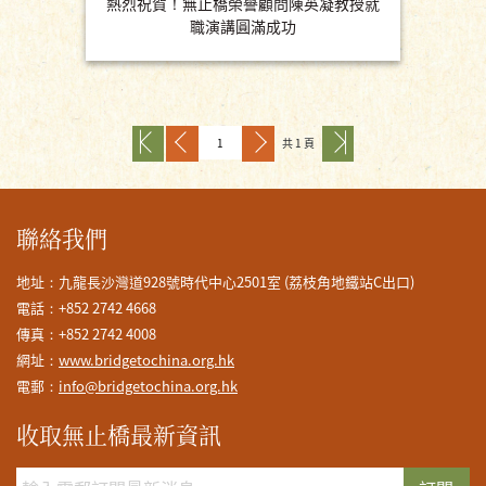
熱烈祝賀！無止橋榮譽顧問陳英凝教授就
職演講圓滿成功
共 1 頁
聯絡我們
地址：九龍長沙灣道928號時代中心2501室 (荔枝角地鐵站C出口)
電話：+852 2742 4668
傳真：+852 2742 4008
網址：
www.bridgetochina.org.hk
電郵：
info@bridgetochina.org.hk
收取無止橋最新資訊