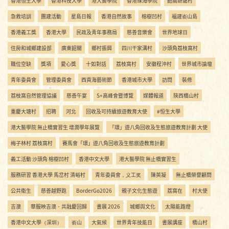
香港恒生大學
香港科技大學
港大醫學院
香港珠海學院
韶關新龍村
急救培訓
團建活動
星島日報
香港自然故事
榕樹凹村
福建嵛山島
香港義工獎
香港大學
民政及青年事務局
慈善音樂會
世界地球日
住房和城鄉建設部
廣東韶關
鄉村振興
四川干家溝村
沙頭角荔枝窩村
職位空缺
獎項
愛心獎
十如對話
荔枝窩村
安徽程沖村
世界城市論壇
青年委員會
管理委員會
西貢海藝術節
香港城市大學
訪問
裝修
荔枝窩自然管理協議
慈善午宴
S+高峰會暨博覽
媒體報道
陝西橋山村
重慶大塘村
招聘
河北
回收及可持續旅遊教育大使
#恒生大學
港大醫學院 無止橋實習生 增潤學年展覽
「環」遊八角回收及生態旅遊教育計劃 大使
梅子林村 荔枝窩村
賽馬會「環」遊八角回收及生態旅遊教育計劃
義工活動 沙頭角 榕樹凹村
香港中文大學
港大醫學院 無止橋實習生
服務研習 香港大學 馬岔村 清峪村
青年委員會，义工奖
陳英凝
無止橋榮譽顧問
公共衛生
慈善越野跑
BorderGo2026
親子文化生態遊
荔窩在
村大使
吉澳
華服映吉澳・共融慶回歸
書展 2026
城鄉與文化
太陽能路燈
香港中文大學（深圳）
嵛山
大氣候
世界青年技能日
書展講座
橋山村