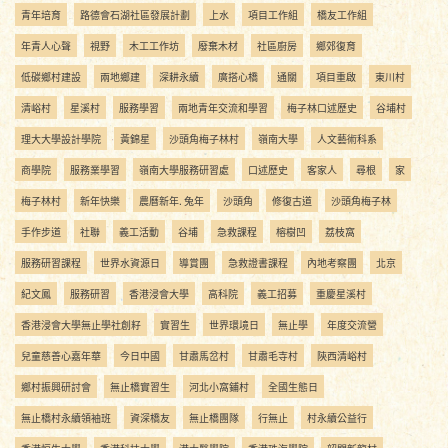
青年培育
路德會石湖社區發展計劃
上水
項目工作組
橋友工作組
年青人心聲
視野
木工工作坊
廢棄木材
社區廚房
鄉郊復育
低碳鄉村建設
兩地鄉建
深耕永續
廣搭心橋
通關
項目重啟
東川村
清峪村
星溪村
服務學習
兩地青年交流和學習
梅子林口述歷史
谷埔村
理大大學設計學院
黃錦星
沙頭角梅子林村
嶺南大學
人文藝術科系
商學院
服務業學習
嶺南大學服務研習處
口述歷史
客家人
尋根
家
梅子林村
新年快樂
農曆新年. 兔年
沙頭角
修復古道
沙頭角梅子林
手作步道
社聯
義工活動
谷埔
急救課程
榕樹凹
荔枝窩
服務研習課程
世界水資源日
導賞團
急救證書課程
內地考察團
北京
紀文鳳
服務研習
香港浸會大學
高科院
義工招募
重慶星溪村
香港浸會大學無止學社創籽
實習生
世界環境日
無止學
年度交流營
兒童慈善心嘉年華
今日中國
甘肅馬岔村
甘肅毛寺村
陝西清峪村
鄉村振興研討會
無止橋實習生
河北小窩鋪村
全國生態日
無止橋村永續領袖班
資深橋友
無止橋團隊
行無止
村永續公益行