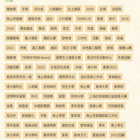
鍾逸傑
手冊
河北省
小窩鋪村
生土建築
2020
主席
沈祖堯
無止貝雷橋
建造手冊
設計
人行便橋
COVID-19
雲南
影片
2018
2019
橋友趣談
專訪
陝西
馬岔
分享
甘肅
領袖
報章
媒體報導
動人橋影
攝影比賽
發佈會
工作坊
活動
項目
祝福
2021
考察
義工服務
通訊
馬岔.甘肅
本地義工服務
旅情
緣繫心橋
啟動禮
TERRAFIBRA Award
國際生土建築大獎
馬岔村民活動中心
年度回顧
活動回顧
疫情
2022
社區民生改善
木櫈
梅子林
書展2022
看見世界的另一端
無止橋會訊
國際青年日
設計思維工作坊
青峰戲台
港大醫科生
小窩鋪
虎地坳村
恒生大學
無止橋
香港大學
醫學院
增潤學年展覽
科大
貝雷橋
展覽
同濟大學
上海社會組織公益創業大賽
金獎
統籌會
中國新聞網
微視界
青年發展
搭建心橋
可持續發展
馬岔村
氣候變化
市集
無止學堂
集思會
無止貝雷橋組裝工作坊
青年委員
聖誕派對
聖誕預熱
復修古道
營地建設
青年
專上學生
多元參與
多元學科
鄉郊保育
客家
飲食文化
聖誕快樂
2022回顧