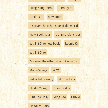
Hong Kong teens
teenagers
Book Fair
new book
discover the other side of the world
New Book Tour
Commercial Press
Wu Zhi Qiao new book
Leonie Ki
Wu Zhi Qiao
Discover the other side of the world
Maosi Village
WZQ
get rid of poverty
Mui Tsz Lam
Hakka Village
China Today
Sing Tao Daily
Ming Pao
CHNM
Headline Daily