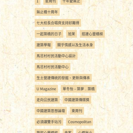
1
星周刊
十年愛無止
無止橋十周年
七大校長合唱齊支持好難得
一起築橋的日子
旭茉
搭建心靈橋樑
建築學報
關乎情感以及生活本身
馬岔村村民活動中心設計
馬岔村村民活動中心
生土營建傳統的發掘、更新與傳承
U Magazine
單冬怡 – 築夢．築橋
走向公民建築
中國建築傳媒獎
中國建築思想論壇
東周刊
必須讓雙手玷污
Cosmopolitan
築起心靈橋樑
舍客
心橋無止