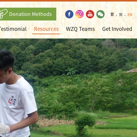
Donation Methods
繁
．
简
．
EN
Testimonial
Resources
WZQ Teams
Get Involved