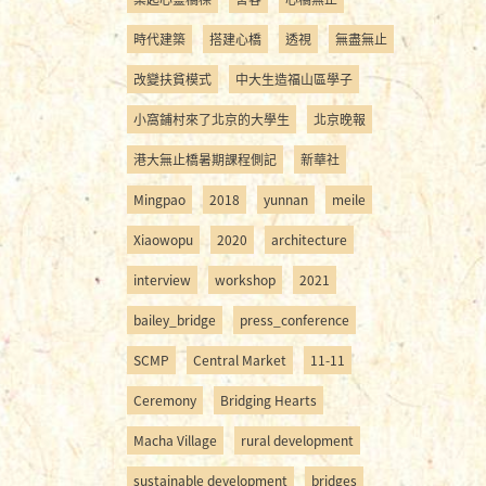
時代建築
搭建心橋
透視
無盡無止
改變扶貧模式
中大生造福山區學子
小窩鋪村來了北京的大學生
北京晚報
港大無止橋暑期課程側記
新華社
Mingpao
2018
yunnan
meile
Xiaowopu
2020
architecture
interview
workshop
2021
bailey_bridge
press_conference
SCMP
Central Market
11-11
Ceremony
Bridging Hearts
Macha Village
rural development
sustainable development
bridges