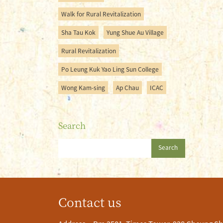
Walk for Rural Revitalization
Sha Tau Kok
Yung Shue Au Village
Rural Revitalization
Po Leung Kuk Yao Ling Sun College
Wong Kam-sing
Ap Chau
ICAC
Search
Search
Contact us