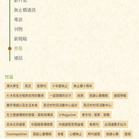
無止橋通訊
專訪
刊物
新聞稿
剪報
連結
標籤
港大學生
馬岔
星周刊
十年愛無止
無止橋十周年
七大校長合唱齊支持好難得
一起築橋的日子
旭茉
搭建心靈橋樑
建築學報
關乎情感以及生活本身
馬岔村村民活動中心設計
馬岔村村民活動中心
生土營建傳統的發掘、更新與傳承
U Magazine
單冬怡 – 築夢．築橋
走向公民建築
中國建築傳媒獎
中國建築思想論壇
東周刊
必須讓雙手玷污
Cosmopolitan
築起心靈橋樑
舍客
心橋無止
時代建築
搭建心橋
透視