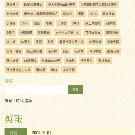
無盡無止
改變扶貧模式
中大生造福山區學子
小窩鋪村來了北京的大學生
北京晚報
港大無止橋暑期課程側記
新華社
明報
2018
雲南美樂
小窩鋪
2020
建築
專訪
工作坊
2021
無止貝雷橋
發佈會
SCMP
中環街市
創新建築
馬岔村民活動中心
可持續發展
鄉郊發展
無止橋
年青人
書展
新書
看見世界的另一端
新書巡禮
香港書展
商務印書館
無止橋新書
毛寺村
脫貧
梅子林
今日中國
星島日報
華人頭條
頭條日報
村永續公益行
沙頭角
榕樹凹村
鄉村振興
保良局姚連生中學
黃錦星
鴨洲
廉政公署
搜尋
搜尋
搜尋 #時代建築
剪報
日期
2009.01.01