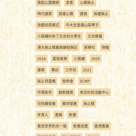
築起心靈橋樑
舍客
心橋無止
時代建築
搭建心橋
透視
無盡無止
改變扶貧模式
中大生造福山區學子
小窩鋪村來了北京的大學生
北京晚報
港大無止橋暑期課程側記
新華社
明報
2018
雲南美樂
小窩鋪
2020
建築
專訪
工作坊
2021
無止貝雷橋
發佈會
SCMP
中環街市
創新建築
馬岔村民活動中心
可持續發展
鄉郊發展
無止橋
年青人
書展
新書
看見世界的另一端
新書巡禮
香港書展