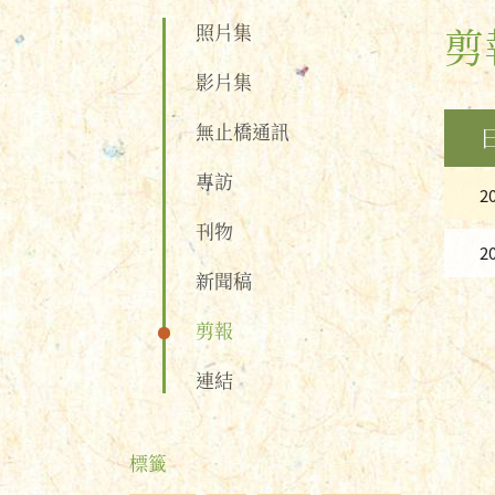
照片集
剪
影片集
無止橋通訊
專訪
2
刊物
2
新聞稿
剪報
連結
標籤