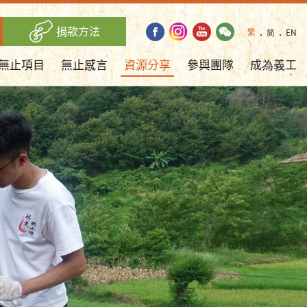
捐款方法
繁
．
简
．
EN
無止項目
無止感言
資源分享
參與團隊
成為義工