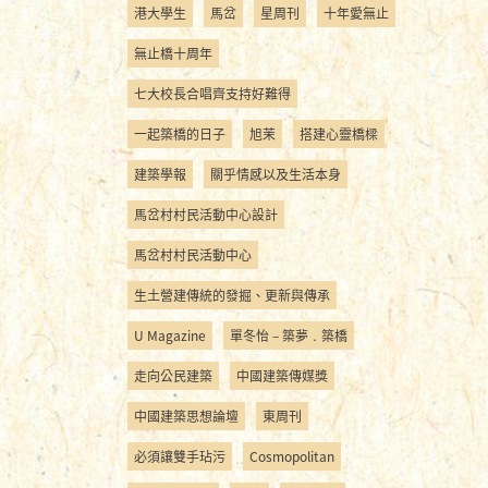
港大學生
馬岔
星周刊
十年愛無止
無止橋十周年
七大校長合唱齊支持好難得
一起築橋的日子
旭茉
搭建心靈橋樑
建築學報
關乎情感以及生活本身
馬岔村村民活動中心設計
馬岔村村民活動中心
生土營建傳統的發掘、更新與傳承
U Magazine
單冬怡 – 築夢．築橋
走向公民建築
中國建築傳媒獎
中國建築思想論壇
東周刊
必須讓雙手玷污
Cosmopolitan