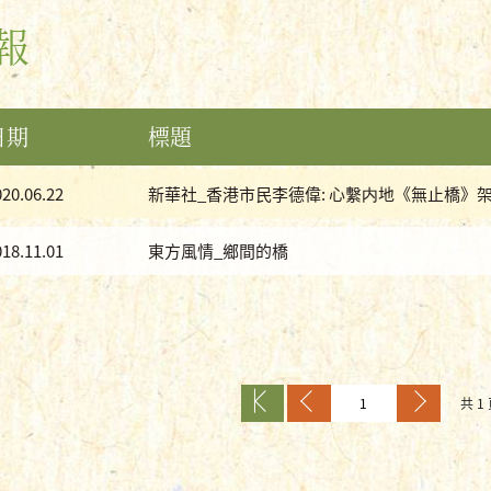
報
日期
標題
020.06.22
新華社_香港市民李德偉: 心繫内地《無止橋》
018.11.01
東方風情_鄉間的橋
共 1