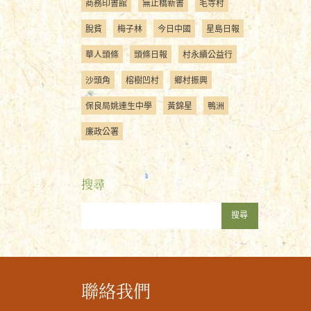
商務印書館
無止橋新書
毛寺村
脫貧
梅子林
今日中國
星島日報
華人頭條
頭條日報
村永續公益行
沙頭角
榕樹凹村
鄉村振興
保良局姚連生中學
黃錦星
鴨洲
廉政公署
搜尋
搜尋
聯絡我們