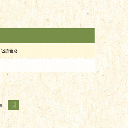
架起慈善路
 頁