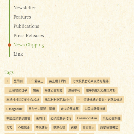
Newsletter
Features
Publications
Press Releases
News Clipping
Link
Tags
1
星周刊
十年愛無止
無止橋十周年
七大校長合唱齊支持好難得
一起築橋的日子
旭茉
搭建心靈橋樑
建築學報
關乎情感以及生活本身
馬岔村村民活動中心設計
馬岔村村民活動中心
生土營建傳統的發掘、更新與傳承
U Magazine
單冬怡 – 築夢．築橋
走向公民建築
中國建築傳媒獎
中國建築思想論壇
東周刊
必須讓雙手玷污
Cosmopolitan
築起心靈橋樑
舍客
心橋無止
時代建築
搭建心橋
透視
無盡無止
改變扶貧模式