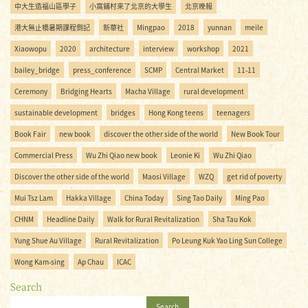
中大生造福山區學子
小窩鋪村來了北京的大學生
北京晚報
港大無止橋暑期課程側記
新華社
Mingpao
2018
yunnan
meile
Xiaowopu
2020
architecture
interview
workshop
2021
bailey_bridge
press_conference
SCMP
Central Market
11-11
Ceremony
Bridging Hearts
Macha Village
rural development
sustainable development
bridges
Hong Kong teens
teenagers
Book Fair
new book
discover the other side of the world
New Book Tour
Commercial Press
Wu Zhi Qiao new book
Leonie Ki
Wu Zhi Qiao
Discover the other side of the world
Maosi Village
WZQ
get rid of poverty
Mui Tsz Lam
Hakka Village
China Today
Sing Tao Daily
Ming Pao
CHNM
Headline Daily
Walk for Rural Revitalization
Sha Tau Kok
Yung Shue Au Village
Rural Revitalization
Po Leung Kuk Yao Ling Sun College
Wong Kam-sing
Ap Chau
ICAC
Search
Search