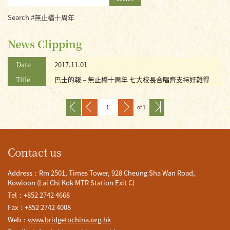
Search #無止橋十周年
News Clipping
Date
2017.11.01
Title
巴士的報 – 無止橋十周年 七大校長合唱齊支持好難得
of 1
Contact us
Address：Rm 2501, Times Tower, 928 Cheung Sha Wan Road,
Kowloon (Lai Chi Kok MTR Station Exit C)
Tel：+852 2742 4668
Fax：+852 2742 4008
Web：
www.bridgetochina.org.hk