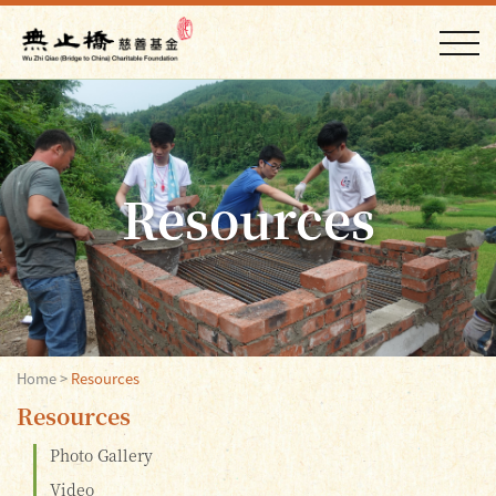
Resources
Home
>
Resources
Resources
Photo Gallery
Video