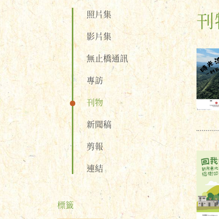
照片集
刊
影片集
無止橋通訊
專訪
刊物
新聞稿
剪報
連結
標籤