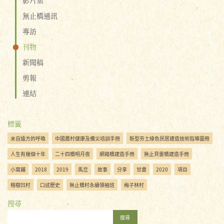
無止橋通訊
專訪
刊物
新聞稿
剪報
連結
標籤
来自遠方的呼喚
中國農村健康及備災培訓手冊
新型夯土綠色民居建造技術指導圖冊
人生有幾個十年
二十四橋明月夜
網箱橋建造手冊
無止貝雷橋建造手冊
小窩鋪
2018
2019
馬岔
故事
分享
甘肅
2020
項目
榕樹凹村
口述歷史
無止橋村永續領袖班
梅子林村
搜尋
搜尋