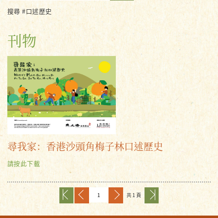
搜尋 #口述歷史
刊物
尋我家：香港沙頭角梅子林口述歷史
請按此下載
共 1 頁