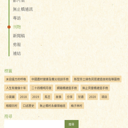
無止橋通訊
專訪
刊物
新聞稿
剪報
連結
標籤
来自遠方的呼喚
中國農村健康及備災培訓手冊
新型夯土綠色民居建造技術指導圖冊
人生有幾個十年
二十四橋明月夜
網箱橋建造手冊
無止貝雷橋建造手冊
小窩鋪
2018
2019
馬岔
故事
分享
甘肅
2020
項目
榕樹凹村
口述歷史
無止橋村永續領袖班
梅子林村
搜尋
搜尋