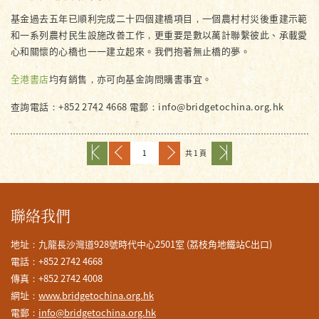
基金過去五年已順利完成二十四個建橋項目，一個農村村災後重建示範
和一系列農村民生設施改善工作，更重要是數以萬計聯繫彼此、承載愛
心和關懷的心橋也一一建立起來。我們抱著無止橋的夢。
全港書店
均有銷售，亦可向基金詢問購書事宜。
查詢電話：+852 2742 4668 電郵：info@bridgetochina.org.hk
共 1 頁
聯絡我們
地址：九龍長沙灣道928號時代中心2501室 (荔枝角地鐵站C出口)
電話：+852 2742 4668
傳真：+852 2742 4008
網址：
www.bridgetochina.org.hk
電郵：
info@bridgetochina.org.hk