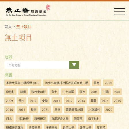
首頁
>
無止項目
無止項目
地區
所有地區
標籤
香港大學無止橋課程 2019
河北小窩鋪村社區改善項目第二期
雲南
2019
中停村
建橋
陝西東川村
夯土
生土建築
陝西
2008
甘肅
四川
2009
貴州
2010
安徽
2011
2012
2013
重慶
2014
2015
2016
2017
陜西
2021
馬岔
體驗學習計劃
小窩鋪村
2020
河北
社區改善
服務研習
香港浸會大學
導賞團
梅子林村
服務研習課程
增潤學年
服務學習
香港大學
嶺南大學
高科院