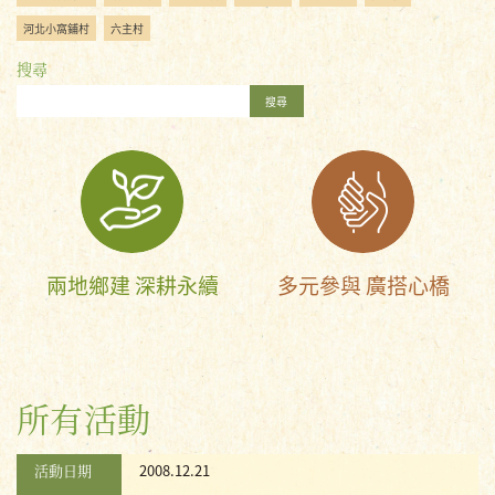
河北小窩鋪村
六主村
搜尋
搜尋
兩地鄉建 深耕永續
多元參與 廣搭心橋
所有活動
活動日期
2008.12.21