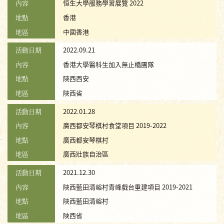
內容
恒生大學服務學習展覽 2022
地點
香港
地區
中國香港
活動日期
2022.09.21
內容
香港大學醫科生加入無止橋團隊
地點
陝西西安
地區
陜西省
活動日期
2022.01.28
內容
廣西都安琴棋村食堂項目 2019-2022
地點
廣西都安琴棋村
地區
廣西壯族自治區
活動日期
2021.12.30
內容
陜西藍田清峪村青峰戲台重建項目 2019-2021
地點
陜西藍田清峪村
地區
陜西省