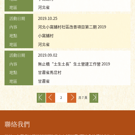
地區
河北省
活動日期
2019.10.25
內容
河北小窩鋪村社區改善項目第二期 2019
地點
小窩鋪村
地區
河北省
活動日期
2019.09.02
內容
無止橋“土生土長”生土營建工作營 2019
地點
甘肅省馬岔村
地區
甘肅省
共 7 頁
聯絡我們