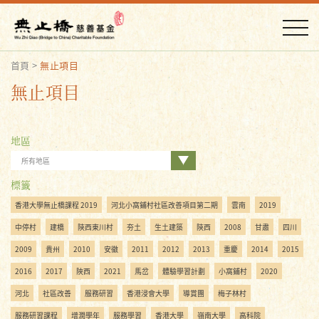
首頁
>
無止項目
無止項目
地區
所有地區
標籤
香港大學無止橋課程 2019
河北小窩鋪村社區改善項目第二期
雲南
2019
中停村
建橋
陝西東川村
夯土
生土建築
陝西
2008
甘肅
四川
2009
貴州
2010
安徽
2011
2012
2013
重慶
2014
2015
2016
2017
陜西
2021
馬岔
體驗學習計劃
小窩鋪村
2020
河北
社區改善
服務研習
香港浸會大學
導賞團
梅子林村
服務研習課程
增潤學年
服務學習
香港大學
嶺南大學
高科院