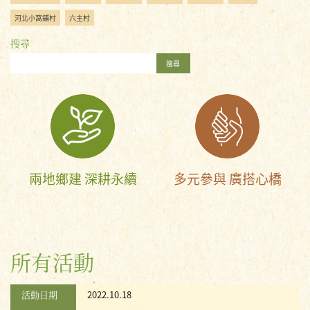
河北小窩鋪村
六主村
搜尋
搜尋
兩地鄉建 深耕永續
多元參與 廣搭心橋
所有活動
活動日期
2022.10.18