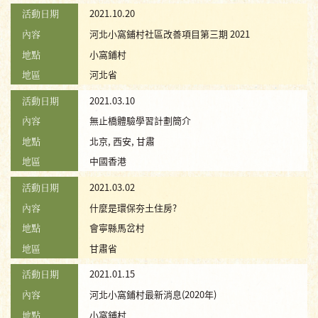
活動日期
2021.10.20
內容
河北小窩鋪村社區改善項目第三期 2021
地點
小窩鋪村
地區
河北省
活動日期
2021.03.10
內容
無止橋體驗學習計劃簡介
地點
北京, 西安, 甘肅
地區
中國香港
活動日期
2021.03.02
內容
什麼是環保夯土住房?
地點
會寧縣馬岔村
地區
甘肅省
活動日期
2021.01.15
內容
河北小窩鋪村最新消息(2020年)
地點
小窩鋪村