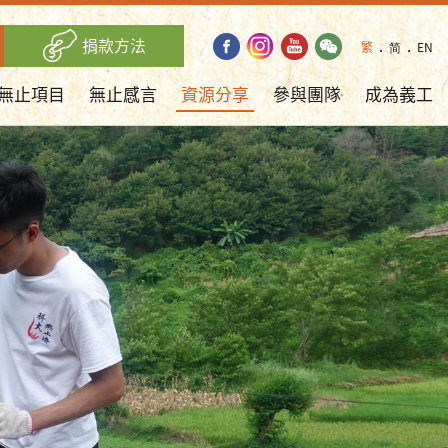
捐款方法
繁
．
简
．
EN
無止項目
無止感言
資源分享
參與團隊
成為義工