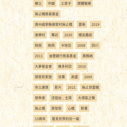
鄉土
中國
土房子
媒體報導
無止橋慈善基金
貴州威寧縣謝家村無止橋
雲南
2019
美樂村
專訪
2020
橋友趣談
陝西
陜西
卡地亞
2008
四川
2011
滙豐銀行慈善基金
奧雅納
大夢基金會
維多利亞
2010
鄧思哲家族
甘肅
高盛
2009
夯土建築
影片
2021
無止貝雷橋
發佈會
沈祖尧，主席
大灣區之聲
無止橋
貿發局
心橋
新書
15周年
看見世界的另一端