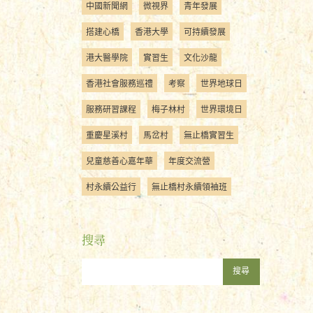
中國新聞網
微視界
青年發展
搭建心橋
香港大學
可持續發展
港大醫學院
實習生
文化沙龍
香港社會服務巡禮
考察
世界地球日
服務研習課程
梅子林村
世界環境日
重慶星溪村
馬岔村
無止橋實習生
兒童慈善心嘉年華
年度交流營
村永續公益行
無止橋村永續領袖班
搜尋
搜尋