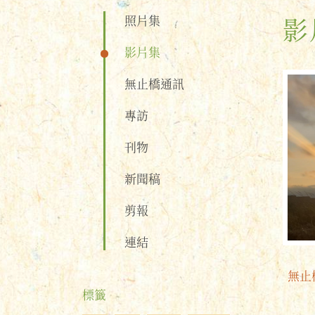
照片集
影
影片集
無止橋通訊
專訪
刊物
新聞稿
剪報
連結
無止
標籤