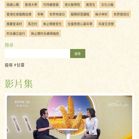
搭建心橋
香港大學
可持續發展
港大醫學院
實習生
文化沙龍
香港社會服務巡禮
考察
世界地球日
服務研習課程
梅子林村
世界環境日
重慶星溪村
馬岔村
無止橋實習生
兒童慈善心嘉年華
年度交流營
村永續公益行
無止橋村永續領袖班
搜尋
搜尋
搜尋 #甘肅
影片集