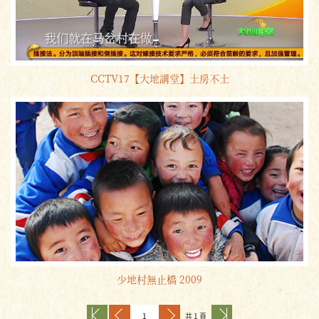
CCTV17【大地講堂】土房不土
少地村無止橋 2009
共 1 頁