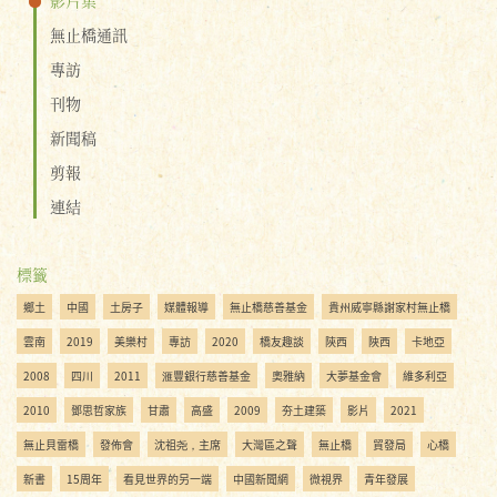
無止橋通訊
專訪
刊物
新聞稿
剪報
連結
標籤
鄉土
中國
土房子
媒體報導
無止橋慈善基金
貴州威寧縣謝家村無止橋
雲南
2019
美樂村
專訪
2020
橋友趣談
陝西
陜西
卡地亞
2008
四川
2011
滙豐銀行慈善基金
奧雅納
大夢基金會
維多利亞
2010
鄧思哲家族
甘肅
高盛
2009
夯土建築
影片
2021
無止貝雷橋
發佈會
沈祖尧，主席
大灣區之聲
無止橋
貿發局
心橋
新書
15周年
看見世界的另一端
中國新聞網
微視界
青年發展