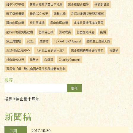
維多利亞學校
建無止橋賀清華百年校慶
無止橋薪火相傳
傳愛到甘肅
親子橋樑模型
義跑 120 公里
緣繫心橋
赴四川地震災後架設橋樑
藏族山區建橋
赴甘肅建橋
雲南山區建橋
建成首間環保樣板農房
赴四川地震災區建橋
首批無止橋
籌款晚宴
基金在港成立
疫情
無止貝雷橋
2021
啟動禮
TERRAFIBRA Award
國際生土建築大獎
馬岔村民活動中心
《看見世界的另一端》
無止橋慈善基金書展攤位
黃錦星
村永續公益行
學無止
心橋禮
Charity Concert
賽馬會「環」遊八角回收及生態旅遊教育計劃
搜尋
搜尋
搜尋 #無止橋十周年
新聞稿
日期
2017.10.30