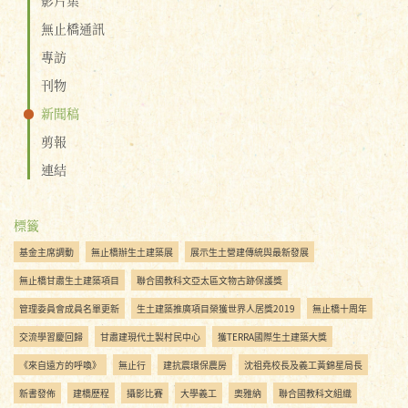
無止橋通訊
專訪
刊物
新聞稿
剪報
連結
標籤
基金主席調動
無止橋辦生土建築展
展示生土營建傳統與最新發展
無止橋甘肅生土建築項目
聯合國教科文亞太區文物古跡保護獎
管理委員會成員名單更新
生土建築推廣項目榮獲世界人居獎2019
無止橋十周年
交流學習慶回歸
甘肅建現代土製村民中心
獲TERRA國際生土建築大獎
《來自遠方的呼喚》
無止行
建抗震環保農房
沈祖堯校長及義工黃錦星局長
新書發佈
建橋歷程
攝影比賽
大學義工
奧雅納
聯合國教科文組織