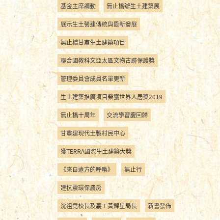
基金主席調動
無止橋辦生土建築展
展示生土營建傳統與最新發展
無止橋甘肅生土建築項目
聯合國教科文亞太區文物古跡保護獎
管理委員會成員名單更新
生土建築推廣項目榮獲世界人居獎2019
無止橋十周年
交流學習慶回歸
甘肅建現代土製村民中心
獲TERRA國際生土建築大獎
《來自遠方的呼喚》
無止行
建抗震環保農房
沈祖堯校長及義工黃錦星局長
新書發佈