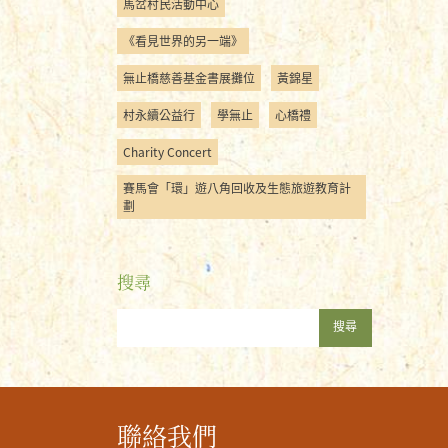
馬岔村民活動中心
《看見世界的另一端》
無止橋慈善基金書展攤位
黃錦星
村永續公益行
學無止
心橋禮
Charity Concert
賽馬會「環」遊八角回收及生態旅遊教育計
劃
搜尋
搜尋
聯絡我們