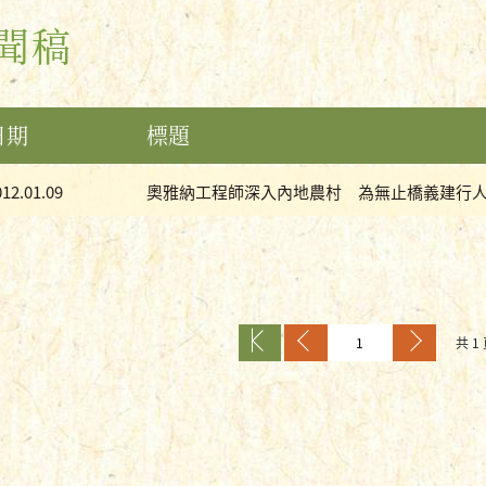
聞稿
日期
標題
012.01.09
奧雅納工程師深入內地農村 為無止橋義建行人便橋
共 1