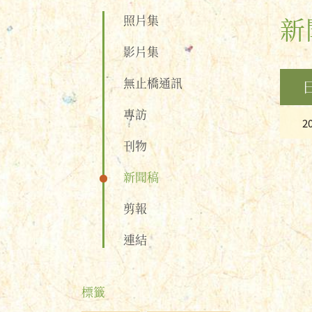
照片集
新
影片集
無止橋通訊
專訪
2
刊物
新聞稿
剪報
連結
標籤