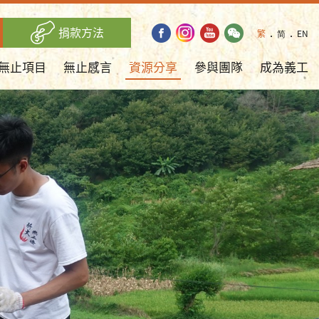
捐款方法
繁
．
简
．
EN
無止項目
無止感言
資源分享
參與團隊
成為義工