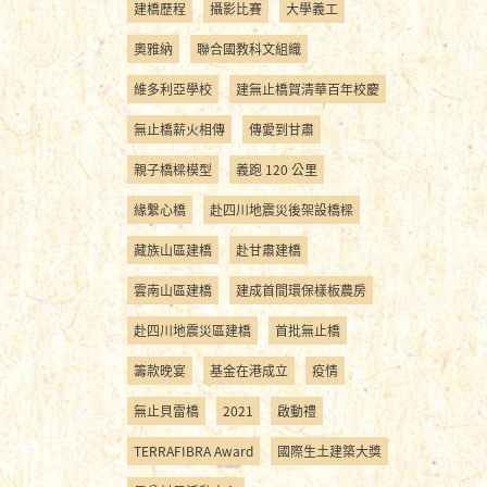
建橋歷程
攝影比賽
大學義工
奧雅納
聯合國教科文組織
維多利亞學校
建無止橋賀清華百年校慶
無止橋薪火相傳
傳愛到甘肅
親子橋樑模型
義跑 120 公里
緣繫心橋
赴四川地震災後架設橋樑
藏族山區建橋
赴甘肅建橋
雲南山區建橋
建成首間環保樣板農房
赴四川地震災區建橋
首批無止橋
籌款晚宴
基金在港成立
疫情
無止貝雷橋
2021
啟動禮
TERRAFIBRA Award
國際生土建築大獎