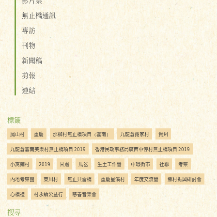
無止橋通訊
專訪
刊物
新聞稿
剪報
連結
標籤
鳳山村
重慶
那柳村無止橋項目（雲南）
九龍倉謝家村
貴州
九龍倉雲南美樂村無止橋項目 2019
香港民政事務局廣西中停村無止橋項目 2019
小窩鋪村
2019
甘肅
馬岔
生土工作營
中環街市
社聯
考察
內地考察團
東川村
無止貝雷橋
重慶星溪村
年度交流營
鄉村振興研討會
心橋禮
村永續公益行
慈善音樂會
搜尋