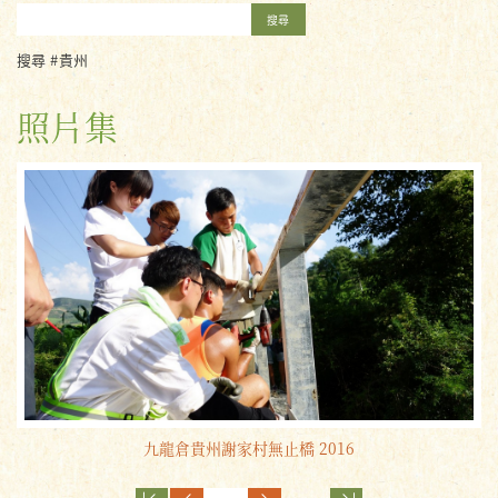
搜尋
搜尋 #貴州
照片集
九龍倉貴州謝家村無止橋 2016