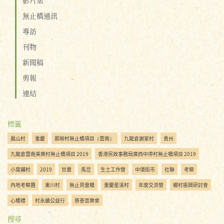
無止橋通訊
專訪
刊物
新聞稿
剪報
連結
標籤
鳳山村
重慶
那柳村無止橋項目（雲南）
九龍倉謝家村
貴州
九龍倉雲南美樂村無止橋項目 2019
香港民政事務局廣西中停村無止橋項目 2019
小窩鋪村
2019
甘肅
馬岔
生土工作營
中環街市
社聯
考察
內地考察團
東川村
無止貝雷橋
重慶星溪村
年度交流營
鄉村振興研討會
心橋禮
村永續公益行
慈善音樂會
搜尋