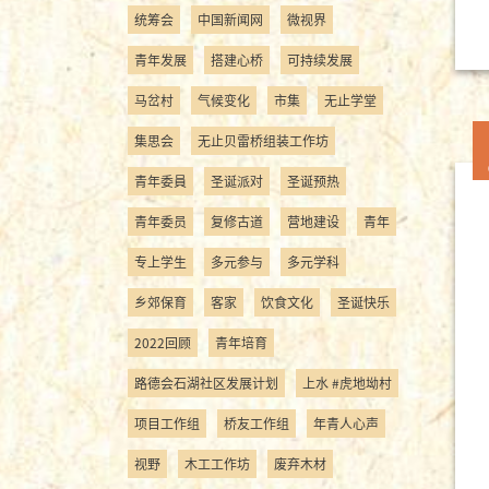
统筹会
中国新闻网
微视界
青年发展
搭建心桥
可持续发展
马岔村
气候变化
市集
无止学堂
集思会
无止贝雷桥组装工作坊
青年委員
圣诞派对
圣诞预热
青年委员
复修古道
营地建设
青年
专上学生
多元参与
多元学科
乡郊保育
客家
饮食文化
圣诞快乐
2022回顾
青年培育
路德会石湖社区发展计划
上水 #虎地坳村
项目工作组
桥友工作组
年青人心声
视野
木工工作坊
废弃木材