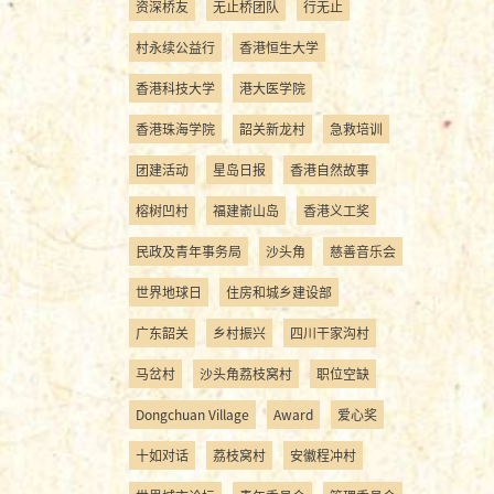
资深桥友
无止桥团队
行无止
村永续公益行
香港恒生大学
香港科技大学
港大医学院
香港珠海学院
韶关新龙村
急救培训
团建活动
星岛日报
香港自然故事
榕树凹村
福建嵛山岛
香港义工奖
民政及青年事务局
沙头角
慈善音乐会
世界地球日
住房和城乡建设部
广东韶关
乡村振兴
四川干家沟村
马岔村
沙头角荔枝窝村
职位空缺
Dongchuan Village
Award
爱心奖
十如对话
荔枝窝村
安徽程冲村