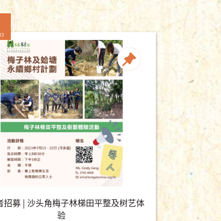
23
者招募 | 沙头角梅子林梯田平整及树艺体
验