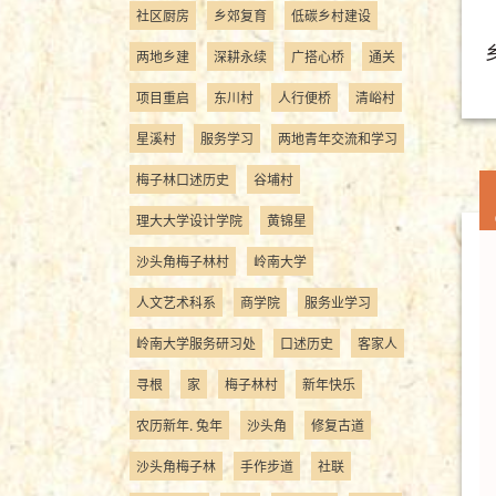
社区厨房
乡郊复育
低碳乡村建设
两地乡建
深耕永续
广搭心桥
通关
项目重启
东川村
人行便桥
清峪村
星溪村
服务学习
两地青年交流和学习
梅子林口述历史
谷埔村
理大大学设计学院
黄锦星
沙头角梅子林村
岭南大学
人文艺术科系
商学院
服务业学习
岭南大学服务研习处
口述历史
客家人
寻根
家
梅子林村
新年快乐
农历新年. 兔年
沙头角
修复古道
沙头角梅子林
手作步道
社联