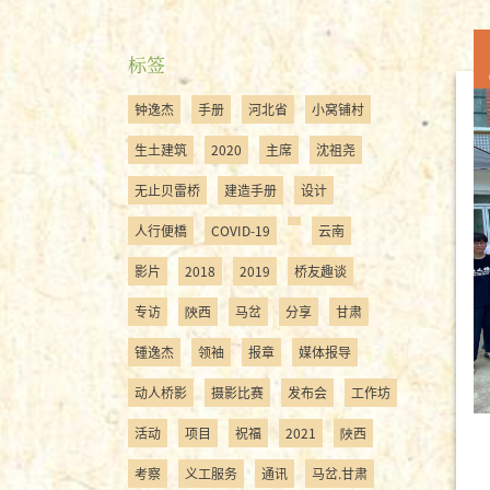
标签
钟逸杰
手册
河北省
小窝铺村
生土建筑
2020
主席
沈祖尧
无止贝雷桥
建造手册
设计
人行便橋
COVID-19
云南
影片
2018
2019
桥友趣谈
专访
陝西
马岔
分享
甘肃
锺逸杰
领袖
报章
媒体报导
动人桥影
摄影比赛
发布会
工作坊
活动
项目
祝福
2021
陜西
考察
义工服务
通讯
马岔.甘肃