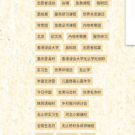
志愿者活动
谷埔
急救课程
榕树凹
荔枝窝
服务研习课程
世界水资源日
导赏团
急救证书课程
内地考察团
北京
纪文凤
內地考察團
服务研习
香港浸会大学
高科院
志愿者招募
重庆星溪村
香港浸会大学无止学社创籽
实习生
世界环境日
无止学
年度交流营
儿童慈善心嘉年华
今日中国
甘肃马岔村
甘肃毛寺村
陕西清峪村
乡村振兴研讨会
无止桥实习生
河北小窝铺村
全国生态日
无止桥村永续领袖班