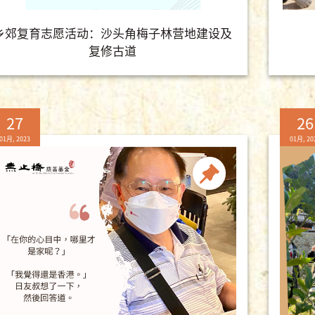
乡郊复育志愿活动：沙头角梅子林营地建设及
复修古道
27
26
01月, 2023
01月, 20