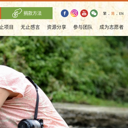
捐款方法
繁
．
简
．
EN
止项目
无止感言
资源分享
参与团队
成为志愿者