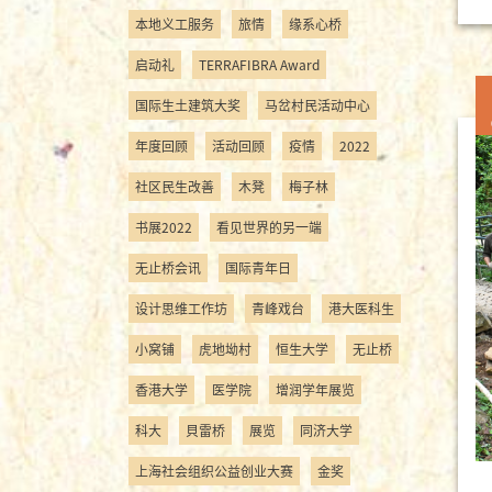
本地义工服务
旅情
缘系心桥
启动礼
TERRAFIBRA Award
国际生土建筑大奖
马岔村民活动中心
年度回顾
活动回顾
疫情
2022
社区民生改善
木凳
梅子林
书展2022
看见世界的另一端
无止桥会讯
国际青年日
设计思维工作坊
青峰戏台
港大医科生
小窝铺
虎地坳村
恒生大学
无止桥
香港大学
医学院
增润学年展览
科大
貝雷桥
展览
同济大学
上海社会组织公益创业大赛
金奖