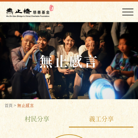
無止感言
首頁
>
無止感言
村民分享
義工分享