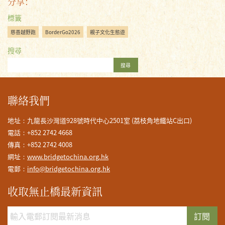
分享：
標籤
慈善越野跑
BorderGo2026
親子文化生態遊
搜尋
搜尋
聯絡我們
地址：九龍長沙灣道928號時代中心2501室 (荔枝角地鐵站C出口)
電話：+852 2742 4668
傳真：+852 2742 4008
網址：
www.bridgetochina.org.hk
電郵：
info@bridgetochina.org.hk
收取無止橋最新資訊
訂閱