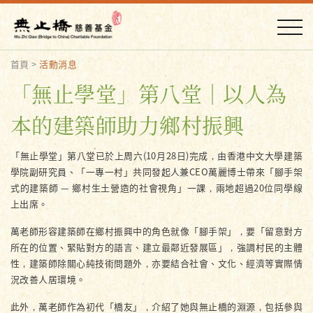
首頁
>
活動消息
「無止學堂」第八堂｜以人為
本的建築師助力鄉村振興
「無止學堂」第八堂已於上周六(10月28日)完成，由香港中文大學建築
學院副研究員、「一專一村」共同發起人兼CEO萬麗博士帶來「腳手架
式的建築師 — 鄉村生土營造的社會視角」一課，兩地超過20位同學線
上出席。
萬老師形容建築師在鄉村振興中的角色就像「腳手架」，要「留意對方
所在的位置、緊貼對方的語言、建立最鄰近發展區」，強調村民的主體
性，建築師除關心純技術問題外，亦要結合社會、文化、經濟等實際情
況改善人居環境。
此外，萬老師作為初代「橋友」，介紹了她與無止橋的淵源，包括參與