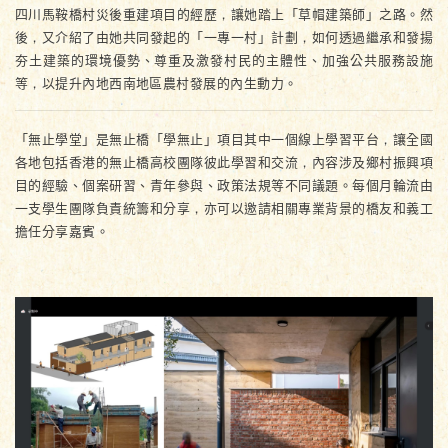
四川馬鞍橋村災後重建項目的經歷，讓她踏上「草帽建築師」之路。然
後，又介紹了由她共同發起的「一專一村」計劃，如何透過繼承和發揚
夯土建築的環境優勢、尊重及激發村民的主體性、加強公共服務設施
等，以提升內地西南地區農村發展的內生動力。
「無止學堂」是無止橋「學無止」項目其中一個線上學習平台，讓全國
各地包括香港的無止橋高校團隊彼此學習和交流，內容涉及鄉村振興項
目的經驗、個案研習、青年參與、政策法規等不同議題。每個月輪流由
一支學生團隊負責統籌和分享，亦可以邀請相關專業背景的橋友和義工
擔任分享嘉賓。