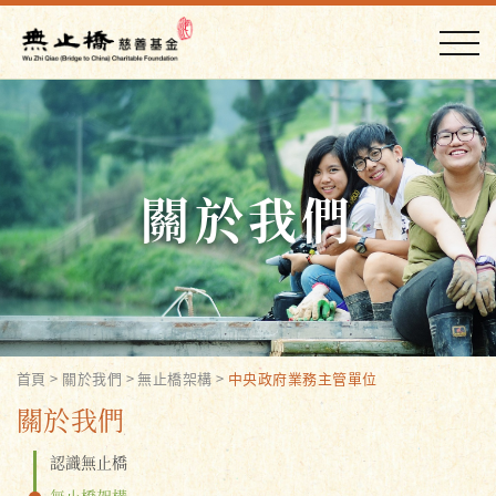
關於我們
首頁
>
關於我們
>
無止橋架構
>
中央政府業務主管單位
關於我們
認識無止橋
無止橋架構