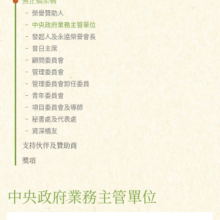
榮譽贊助人
中央政府業務主管單位
發起人及永遠榮譽會長
昔日主席
顧問委員會
管理委員會
管理委員會卸任委員
青年委員會
項目委員會及導師
秘書處及代表處
資深橋友
支持伙伴及贊助商
獎項
中央政府業務主管單位