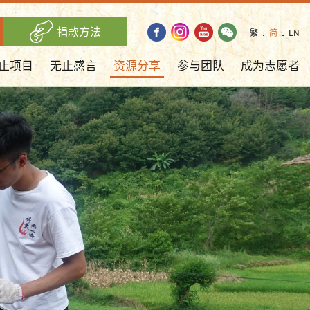
捐款方法
繁
．
简
．
EN
止项目
无止感言
资源分享
参与团队
成为志愿者