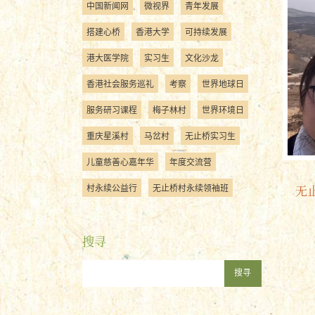
中国新闻网
微视界
青年发展
搭建心桥
香港大学
可持续发展
港大医学院
实习生
文化沙龙
香港社会服务巡礼
考察
世界地球日
服务研习课程
梅子林村
世界环境日
重庆星溪村
马岔村
无止桥实习生
儿童慈善心嘉年华
年度交流营
村永续公益行
无止桥村永续领袖班
无
搜寻
搜寻