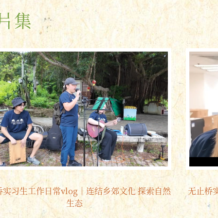
片集
桥实习生工作日常vlog｜连结乡郊文化 探索自然
无止桥
生态