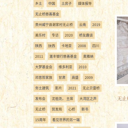
乡土
中国
土房子
媒体报导
无止桥慈善基金
贵州威宁县谢家村无止桥
云南
2019
美乐村
专访
2020
桥友趣谈
陕西
陜西
卡地亚
2008
四川
2011
滙丰银行慈善基金
奥雅纳
大梦基金会
维多利亚
2010
邓思哲家族
甘肃
高盛
2009
夯土建筑
影片
2021
无止贝雷桥
无止
发布会
沈祖尧， 主席
大湾区之声
无止桥
贸发局
心桥
新书
15周年
看见世界的另一端