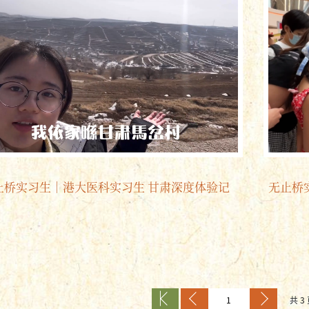
止桥实习生｜港大医科实习生 甘肃深度体验记
无止桥实
共 3