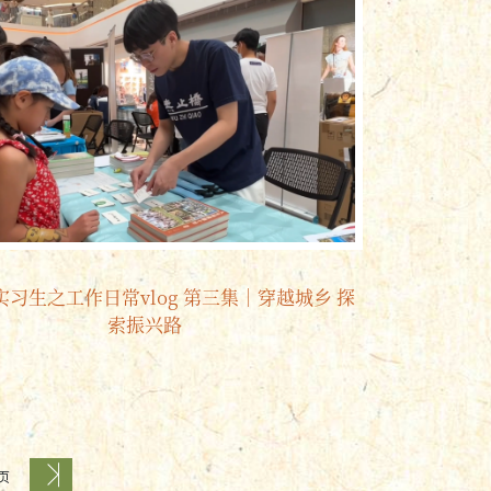
习生之工作日常vlog 第三集｜穿越城乡 探
索振兴路
 页