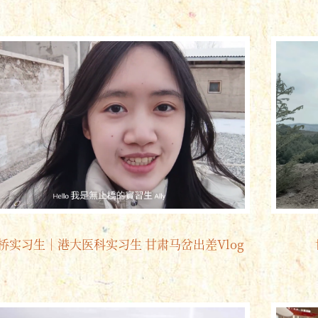
桥实习生｜港大医科实习生 甘肃马岔出差Vlog