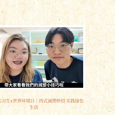
实习生x世界环境日｜四式减塑妙招 实践绿色
生活