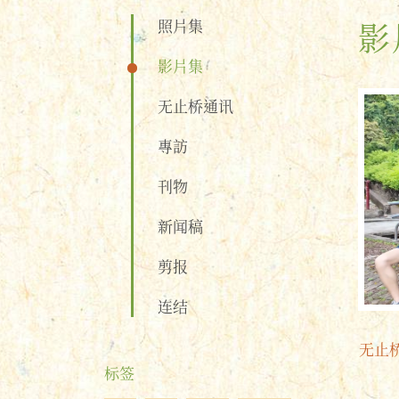
照片集
影
影片集
无止桥通讯
專訪
刊物
新闻稿
剪报
连结
无止
标签