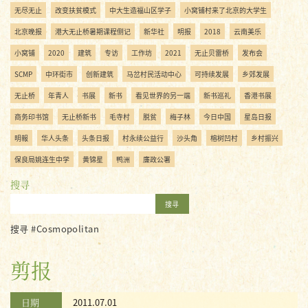
无尽无止
改变扶贫模式
中大生造福山区学子
小窝铺村来了北京的大学生
北京晚报
港大无止桥暑期课程侧记
新华社
明报
2018
云南美乐
小窝铺
2020
建筑
专访
工作坊
2021
无止贝雷桥
发布会
SCMP
中环街市
创新建筑
马岔村民活动中心
可持续发展
乡郊发展
无止桥
年青人
书展
新书
看见世界的另一端
新书巡礼
香港书展
商务印书馆
无止桥新书
毛寺村
脱贫
梅子林
今日中国
星岛日报
明報
华人头条
头条日报
村永续公益行
沙头角
榕树凹村
乡村振兴
保良局姚连生中学
黄锦星
鸭洲
廉政公署
搜寻
搜寻
搜寻 #Cosmopolitan
剪报
日期
2011.07.01