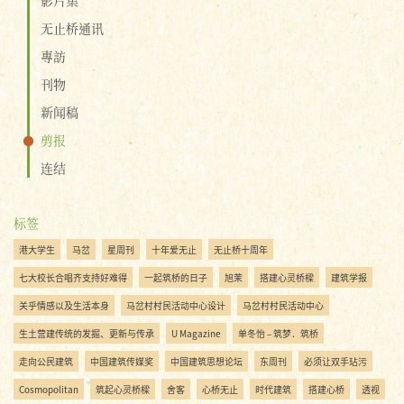
无止桥通讯
專訪
刊物
新闻稿
剪报
连结
标签
港大学生
马岔
星周刊
十年爱无止
无止桥十周年
七大校长合唱齐支持好难得
一起筑桥的日子
旭茉
搭建心灵桥樑
建筑学报
关乎情感以及生活本身
马岔村村民活动中心设计
马岔村村民活动中心
生土营建传统的发掘、更新与传承
U Magazine
单冬怡 – 筑梦．筑桥
走向公民建筑
中国建筑传媒奖
中国建筑思想论坛
东周刊
必须让双手玷污
Cosmopolitan
筑起心灵桥樑
舍客
心桥无止
时代建筑
搭建心桥
透视