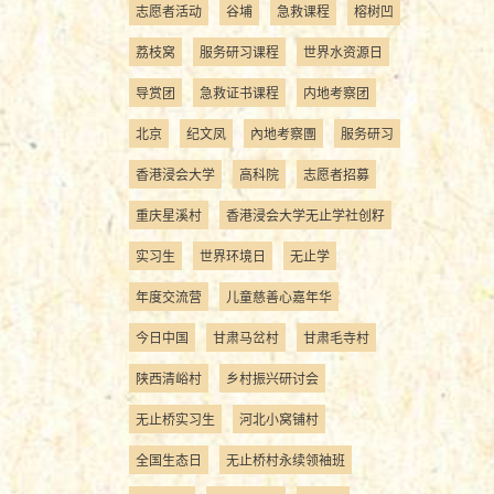
志愿者活动
谷埔
急救课程
榕树凹
荔枝窝
服务研习课程
世界水资源日
导赏团
急救证书课程
内地考察团
北京
纪文凤
內地考察團
服务研习
香港浸会大学
高科院
志愿者招募
重庆星溪村
香港浸会大学无止学社创籽
实习生
世界环境日
无止学
年度交流营
儿童慈善心嘉年华
今日中国
甘肃马岔村
甘肃毛寺村
陕西清峪村
乡村振兴研讨会
无止桥实习生
河北小窝铺村
全国生态日
无止桥村永续领袖班