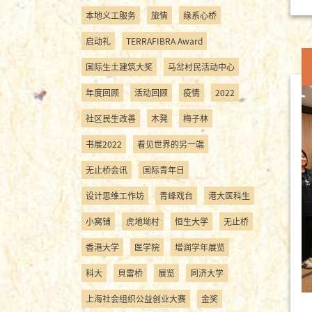
本地义工服务
旅情
缘系心桥
启动礼
TERRAFIBRA Award
国际生土建筑大奖
马岔村民活动中心
年度回顾
活动回顾
疫情
2022
社区民生改善
木凳
梅子林
书展2022
看见世界的另一端
无止桥会讯
国际青年日
设计思维工作坊
青峰戏台
港大医科生
小窝铺
虎地坳村
恒生大学
无止桥
香港大学
医学院
增润学年展览
科大
貝雷桥
展览
同济大学
上海社会组织公益创业大赛
金奖