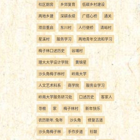
社区厨房
乡郊复育
低碳乡村建设
两地乡建
深耕永续
广搭心桥
通关
项目重启
东川村
人行便桥
清峪村
星溪村
服务学习
两地青年交流和学习
梅子林口述历史
谷埔村
理大大学设计学院
黄锦星
沙头角梅子林村
岭南大学
人文艺术科系
商学院
服务业学习
岭南大学服务研习处
口述历史
客家人
寻根
家
梅子林村
新年快乐
农历新年. 兔年
沙头角
修复古道
沙头角梅子林
手作步道
社联