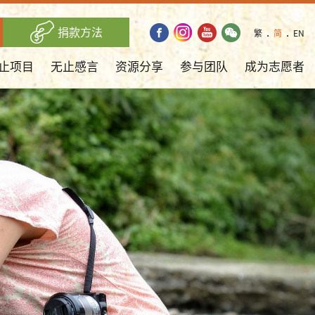
捐款方法
繁
．
简
．
EN
止项目
无止感言
资源分享
参与团队
成为志愿者