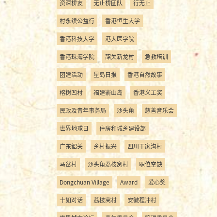
资深桥友
无止桥团队
行无止
村永续公益行
香港恒生大学
香港科技大学
港大医学院
香港珠海学院
韶关新龙村
急救培训
团建活动
星岛日报
香港自然故事
榕树凹村
福建嵛山岛
香港义工奖
民政及青年事务局
沙头角
慈善音乐会
世界地球日
住房和城乡建设部
广东韶关
乡村振兴
四川干家沟村
马岔村
沙头角荔枝窝村
职位空缺
Dongchuan Village
Award
爱心奖
十如对话
荔枝窝村
安徽程冲村