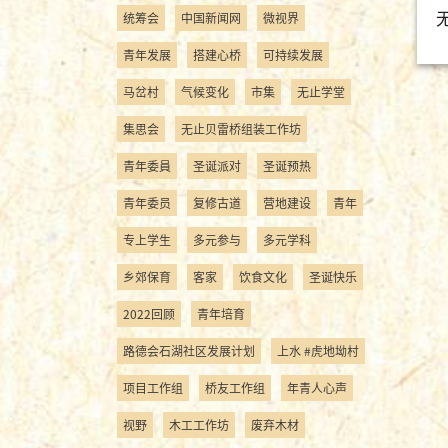
统筹会
中国新闻网
微视界
青年发展
搭建心桥
可持续发展
马岔村
气候变化
市集
无止学堂
集思会
无止贝雷桥组装工作坊
青年委員
圣诞派对
圣诞预热
青年委员
复修古道
营地建设
青年
专上学生
多元参与
多元学科
乡郊保育
客家
饮食文化
圣诞快乐
2022回顾
青年培育
路德会石湖社区发展计划
上水 #虎地坳村
项目工作组
桥友工作组
年青人心声
视野
木工工作坊
废弃木材