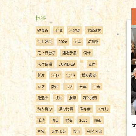
标签
钟逸杰
手册
河北省
小窝铺村
生土建筑
2020
主席
沈祖尧
无止贝雷桥
建造手册
设计
人行便橋
COVID-19
云南
影片
2018
2019
桥友趣谈
专访
陝西
马岔
分享
甘肃
锺逸杰
领袖
报章
媒体报导
动人桥影
摄影比赛
发布会
工作坊
活动
项目
祝福
2021
陜西
考察
义工服务
通讯
马岔.甘肃