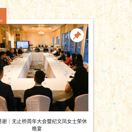
25
感谢｜无止桥周年大会暨纪文凤女士荣休
晚宴