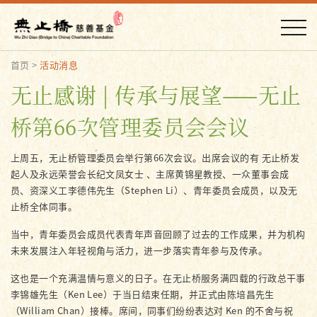
首页
>
活动消息
无止感谢 | 传承与展望——无止
桥第66次管理委员会会议
上周五，无止桥管理委员会举行第66次会议。出席会议的有 无止桥发
起人及永远荣誉会长纪文凤女士 、主席黄锦星教授、一众董事会成
员、资深义工李德伟先生（Stephen Li）、青年委员会成员，以及无
止桥全体同事。
当中，青年委员会成员代表青年声音回顾了过去的工作成果，并为机构
未来发展注入年轻视角与活力，进一步落实青年参与及传承。
这也是一个充满温情与意义的日子。在无止桥服务满四载的行政总干事
李锦雄先生（Ken Lee）于当日结束任期，并正式由陈培昌先生
（William Chan）接棒。席间，同事们纷纷表达对 Ken 的不舍与祝