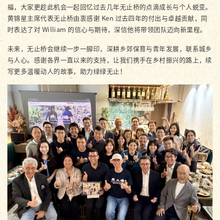
福，大家更趁此机会一起回忆过去几年无止桥的点滴成长与个人蜕变。
黄锦星主席代表无止桥由衷感谢 Ken 过去四年的付出与卓越贡献，同
时表达了对 William 的信心与期待，深信他将带领团队迈向新里程。
未来，无止桥会继续一步一脚印，深耕乡郊保育与青年发展，联系城乡
与人心。感谢各界一直以来的支持，让我们携手在乡村振兴的路上，续
写更多温暖动人的故事，助力绿绿无止！