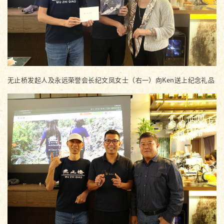
无止桥发起人及永远荣誉会长纪文凤女士（右一）向Ken送上纪念礼品