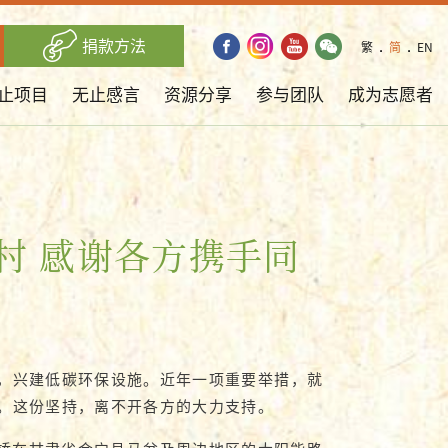
捐款方法
繁
．
简
．
EN
止项目
无止感言
资源分享
参与团队
成为志愿者
村 感谢各方携手同
，兴建低碳环保设施。近年一项重要举措，就
。这份坚持，离不开各方的大力支持。