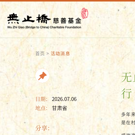
首页
>
活动消息
无
行
日期：
2026.07.06
地点：
甘肃省
多年
是在
分享：