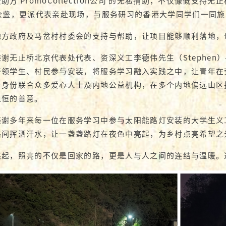
助方 PromoCollection公司 的无私捐助，不仅慷慨支
0余盏，更派代表亲赴现场，与服务研习的香港大学同学们一同
地方政府及马岔村村委会的支持与帮助，让项目能够顺利落地，
谢无止桥北京代表处代表、资深义工李德伟先生（Stephen
带领学生、村民参与安装，将服务学习融入实践之中，让青年在
士身份联合众多爱心人士及内地公益机构，在多个内地偏远山区
以恒的善意。
感谢多年来每一位在服务学习中参与太阳能路灯安装的大学生义
路间挥洒汗水，让一盏盏路灯在夜色中亮起，为乡村点亮希望之
亮起，照亮的不仅是回家的路，更是人与人之间的连结与温暖。