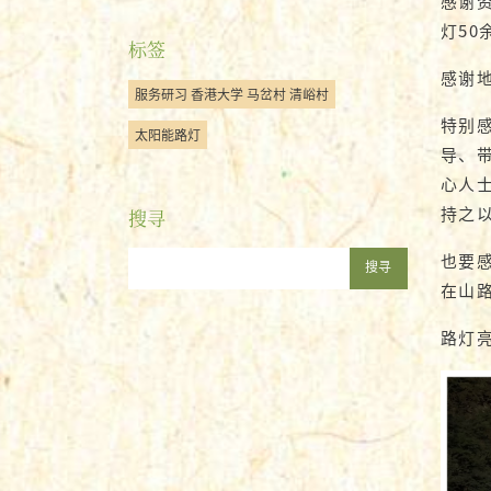
感谢资
灯5
标签
感谢
服务研习 香港大学 马岔村 清峪村
特别感
太阳能路灯
导、
心人
持之
搜寻
也要
搜寻
在山
路灯