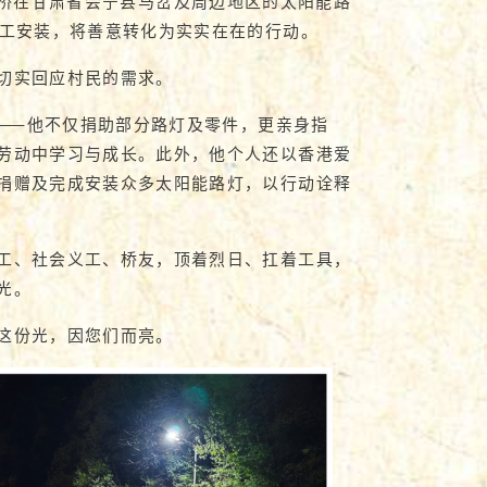
持无止桥在甘肃省会宁县马岔及周边地区的太阳能路
施工安装，将善意转化为实实在在的行动。
切实回应村民的需求。
）——他不仅捐助部分路灯及零件，更亲身指
劳动中学习与成长。此外，他个人还以香港爱
捐赠及完成安装众多太阳能路灯，以行动诠释
工、社会义工、桥友，顶着烈日、扛着工具，
光。
这份光，因您们而亮。