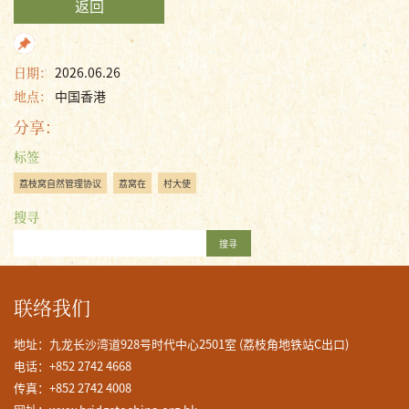
返回
日期：
2026.06.26
地点：
中国香港
分享：
标签
荔枝窝自然管理协议
荔窝在
村大使
搜寻
搜寻
联络我们
地址：九龙长沙湾道928号时代中心2501室 (荔枝角地铁站C出口)
电话：+852 2742 4668
传真：+852 2742 4008