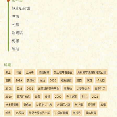
無止橋通訊
專訪
刊物
新聞稿
剪報
連結
標籤
鄉土
中國
土房子
媒體報導
無止橋慈善基金
貴州威寧縣謝家村無止橋
雲南
2019
美樂村
專訪
2020
橋友趣談
陝西
陜西
卡地亞
2008
四川
2011
滙豐銀行慈善基金
奧雅納
大夢基金會
維多利亞
2010
鄧思哲家族
甘肅
高盛
2009
夯土建築
影片
2021
無止貝雷橋
發佈會
沈祖尧，主席
大灣區之聲
無止橋
貿發局
心橋
新書
15周年
看見世界的另一端
中國新聞網
微視界
青年發展