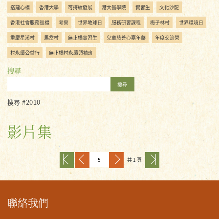
搭建心橋
香港大學
可持續發展
港大醫學院
實習生
文化沙龍
香港社會服務巡禮
考察
世界地球日
服務研習課程
梅子林村
世界環境日
重慶星溪村
馬岔村
無止橋實習生
兒童慈善心嘉年華
年度交流營
村永續公益行
無止橋村永續領袖班
搜尋
搜尋
搜尋 #2010
影片集
共 1 頁
聯絡我們