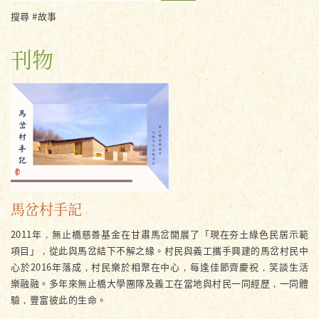
搜尋 #故事
刊物
馬岔村手記
2011年，無止橋慈善基金在甘肅馬岔開展了「現在夯土綠色民居示範
項目」，從此與馬岔結下不解之緣。村民與義工攜手興建的馬岔村民中
心於2016年落成，村民樂於相聚在中心，每逢佳節齊慶祝，笑談生活
樂融融。多年來無止橋大學團隊及義工在當地與村民一同經歷，一同體
驗，豐富彼此的生命。