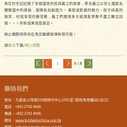
馬岔村手記記錄了多個當地村民與義工的故事，學生義工以夯土建造及
體驗當中的奧秘，發揮各自創造力。 秦腔皮影戲的魅力、孩子純真的
微笑，村民享受的歡笑聲，義工們展現多方面潛能等數不盡之難忘回
憶。。。所有成果很是滿足。
無止橋期待與你在馬岔繼續發揮無限可能！
請
按此
下載/
網上閱覽
共 1 頁
聯絡我們
地址：九龍長沙灣道928號時代中心2501室 (荔枝角地鐵站C出口)
電話：+852 2742 4668
傳真：+852 2742 4008
網址：
www.bridgetochina.org.hk
電郵：
info@bridgetochina.org.hk