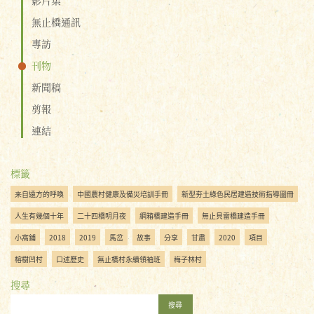
無止橋通訊
專訪
刊物
新聞稿
剪報
連結
標籤
来自遠方的呼喚
中國農村健康及備災培訓手冊
新型夯土綠色民居建造技術指導圖冊
人生有幾個十年
二十四橋明月夜
網箱橋建造手冊
無止貝雷橋建造手冊
小窩鋪
2018
2019
馬岔
故事
分享
甘肅
2020
項目
榕樹凹村
口述歷史
無止橋村永續領袖班
梅子林村
搜尋
搜尋