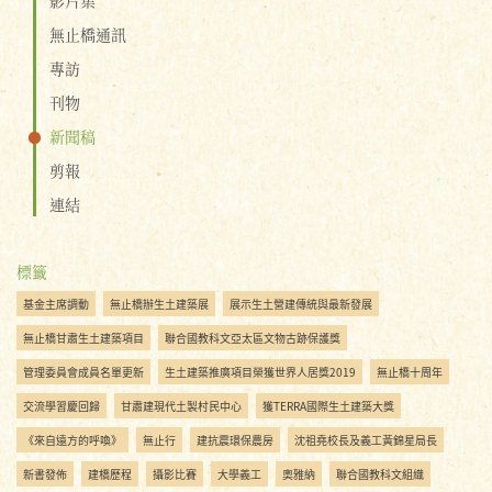
無止橋通訊
專訪
刊物
新聞稿
剪報
連結
標籤
基金主席調動
無止橋辦生土建築展
展示生土營建傳統與最新發展
無止橋甘肅生土建築項目
聯合國教科文亞太區文物古跡保護獎
管理委員會成員名單更新
生土建築推廣項目榮獲世界人居獎2019
無止橋十周年
交流學習慶回歸
甘肅建現代土製村民中心
獲TERRA國際生土建築大獎
《來自遠方的呼喚》
無止行
建抗震環保農房
沈祖堯校長及義工黃錦星局長
新書發佈
建橋歷程
攝影比賽
大學義工
奧雅納
聯合國教科文組織