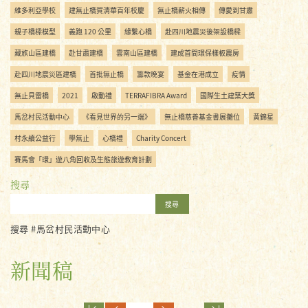
維多利亞學校
建無止橋賀清華百年校慶
無止橋薪火相傳
傳愛到甘肅
親子橋樑模型
義跑 120 公里
緣繫心橋
赴四川地震災後架設橋樑
藏族山區建橋
赴甘肅建橋
雲南山區建橋
建成首間環保樣板農房
赴四川地震災區建橋
首批無止橋
籌款晚宴
基金在港成立
疫情
無止貝雷橋
2021
啟動禮
TERRAFIBRA Award
國際生土建築大獎
馬岔村民活動中心
《看見世界的另一端》
無止橋慈善基金書展攤位
黃錦星
村永續公益行
學無止
心橋禮
Charity Concert
賽馬會「環」遊八角回收及生態旅遊教育計劃
搜尋
搜尋
搜尋 #馬岔村民活動中心
新聞稿