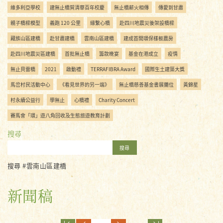
維多利亞學校
建無止橋賀清華百年校慶
無止橋薪火相傳
傳愛到甘肅
親子橋樑模型
義跑 120 公里
緣繫心橋
赴四川地震災後架設橋樑
藏族山區建橋
赴甘肅建橋
雲南山區建橋
建成首間環保樣板農房
赴四川地震災區建橋
首批無止橋
籌款晚宴
基金在港成立
疫情
無止貝雷橋
2021
啟動禮
TERRAFIBRA Award
國際生土建築大獎
馬岔村民活動中心
《看見世界的另一端》
無止橋慈善基金書展攤位
黃錦星
村永續公益行
學無止
心橋禮
Charity Concert
賽馬會「環」遊八角回收及生態旅遊教育計劃
搜尋
搜尋
搜尋 #雲南山區建橋
新聞稿