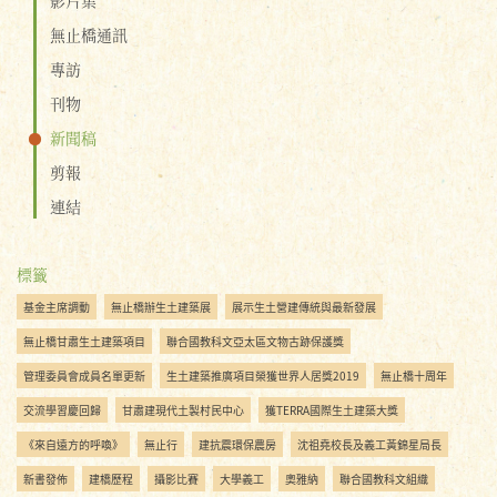
無止橋通訊
專訪
刊物
新聞稿
剪報
連結
標籤
基金主席調動
無止橋辦生土建築展
展示生土營建傳統與最新發展
無止橋甘肅生土建築項目
聯合國教科文亞太區文物古跡保護獎
管理委員會成員名單更新
生土建築推廣項目榮獲世界人居獎2019
無止橋十周年
交流學習慶回歸
甘肅建現代土製村民中心
獲TERRA國際生土建築大獎
《來自遠方的呼喚》
無止行
建抗震環保農房
沈祖堯校長及義工黃錦星局長
新書發佈
建橋歷程
攝影比賽
大學義工
奧雅納
聯合國教科文組織