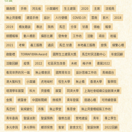
鍾逸傑
手冊
河北省
小窩鋪村
生土建築
2020
主席
沈祖堯
無止貝雷橋
建造手冊
設計
人行便橋
COVID-19
雲南
影片
2018
2019
橋友趣談
專訪
陝西
馬岔
分享
甘肅
領袖
報章
媒體報導
動人橋影
攝影比賽
發佈會
工作坊
活動
項目
祝福
2021
考察
義工服務
通訊
馬岔.甘肅
本地義工服務
旅情
緣繫心橋
啟動禮
TERRAFIBRA Award
國際生土建築大獎
馬岔村民活動中心
年度回顧
活動回顧
疫情
2022
社區民生改善
木櫈
梅子林
書展2022
看見世界的另一端
無止橋會訊
國際青年日
設計思維工作坊
青峰戲台
港大醫科生
小窩鋪
虎地坳村
恒生大學
無止橋
香港大學
醫學院
增潤學年展覽
科大
貝雷橋
展覽
同濟大學
上海社會組織公益創業大賽
金獎
統籌會
中國新聞網
微視界
青年發展
搭建心橋
可持續發展
馬岔村
氣候變化
市集
無止學堂
集思會
無止貝雷橋組裝工作坊
青年委員
聖誕派對
聖誕預熱
復修古道
營地建設
青年
專上學生
多元參與
多元學科
鄉郊保育
客家
飲食文化
聖誕快樂
2022回顧