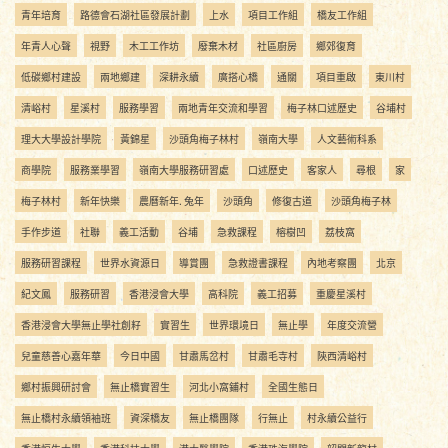
青年培育
路德會石湖社區發展計劃
上水
項目工作組
橋友工作組
年青人心聲
視野
木工工作坊
廢棄木材
社區廚房
鄉郊復育
低碳鄉村建設
兩地鄉建
深耕永續
廣搭心橋
通關
項目重啟
東川村
清峪村
星溪村
服務學習
兩地青年交流和學習
梅子林口述歷史
谷埔村
理大大學設計學院
黃錦星
沙頭角梅子林村
嶺南大學
人文藝術科系
商學院
服務業學習
嶺南大學服務研習處
口述歷史
客家人
尋根
家
梅子林村
新年快樂
農曆新年. 兔年
沙頭角
修復古道
沙頭角梅子林
手作步道
社聯
義工活動
谷埔
急救課程
榕樹凹
荔枝窩
服務研習課程
世界水資源日
導賞團
急救證書課程
內地考察團
北京
紀文鳳
服務研習
香港浸會大學
高科院
義工招募
重慶星溪村
香港浸會大學無止學社創籽
實習生
世界環境日
無止學
年度交流營
兒童慈善心嘉年華
今日中國
甘肅馬岔村
甘肅毛寺村
陝西清峪村
鄉村振興研討會
無止橋實習生
河北小窩鋪村
全國生態日
無止橋村永續領袖班
資深橋友
無止橋團隊
行無止
村永續公益行