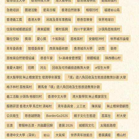
香港恒生大學
香港科技大學
港大醫學院
香港珠海學院
韶關新龍村
急救培訓
團建活動
星島日報
香港自然故事
榕樹凹村
福建嵛山島
香港義工獎
香港大學
民政及青年事務局
慈善音樂會
世界地球日
住房和城鄉建設部
廣東韶關
鄉村振興
四川干家溝村
沙頭角荔枝窩村
職位空缺
獎項
愛心獎
十如對話
荔枝窩村
安徽程沖村
世界城市論壇
青年委員會
管理委員會
西貢海藝術節
香港城市大學
訪問
裝修
荔枝窩自然管理協議
慈善午宴
S+高峰會暨博覽
媒體報道
陝西橋山村
重慶大塘村
招聘
河北
回收及可持續旅遊教育大使
#恒生大學
港大醫學院 無止橋實習生 增潤學年展覽
「環」遊八角回收及生態旅遊教育計劃 大使
梅子林村 荔枝窩村
賽馬會「環」遊八角回收及生態旅遊教育計劃
義工活動 沙頭角 榕樹凹村
香港中文大學
港大醫學院 無止橋實習生
服務研習 香港大學 馬岔村 清峪村
青年委員會，义工奖
陳英凝
無止橋榮譽顧問
公共衛生
慈善越野跑
BorderGo2026
親子文化生態遊
荔窩在
村大使
吉澳
華服映吉澳・共融慶回歸
書展 2026
城鄉與文化
太陽能路燈
香港中文大學（深圳）
嵛山
大氣候
世界青年技能日
書展講座
橋山村