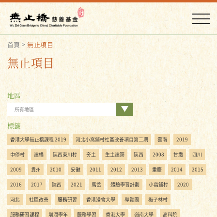
首頁
>
無止項目
無止項目
地區
所有地區
標籤
香港大學無止橋課程 2019
河北小窩鋪村社區改善項目第二期
雲南
2019
中停村
建橋
陝西東川村
夯土
生土建築
陝西
2008
甘肅
四川
2009
貴州
2010
安徽
2011
2012
2013
重慶
2014
2015
2016
2017
陜西
2021
馬岔
體驗學習計劃
小窩鋪村
2020
河北
社區改善
服務研習
香港浸會大學
導賞團
梅子林村
服務研習課程
增潤學年
服務學習
香港大學
嶺南大學
高科院