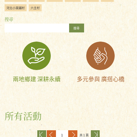
河北小窩鋪村
六主村
搜尋
搜尋
兩地鄉建 深耕永續
多元參與 廣搭心橋
所有活動
共 1 頁