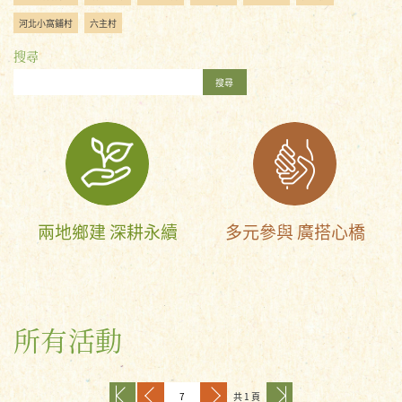
河北小窩鋪村
六主村
搜尋
搜尋
兩地鄉建 深耕永續
多元參與 廣搭心橋
所有活動
共 1 頁