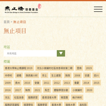
首頁
>
無止項目
無止項目
地區
所有地區
標籤
香港大學無止橋課程 2019
河北小窩鋪村社區改善項目第二期
雲南
2019
中停村
建橋
陝西東川村
夯土
生土建築
陝西
2008
甘肅
四川
2009
貴州
2010
安徽
2011
2012
2013
重慶
2014
2015
2016
2017
陜西
2021
馬岔
體驗學習計劃
小窩鋪村
2020
河北
社區改善
服務研習
香港浸會大學
導賞團
梅子林村
服務研習課程
增潤學年
服務學習
香港大學
嶺南大學
高科院