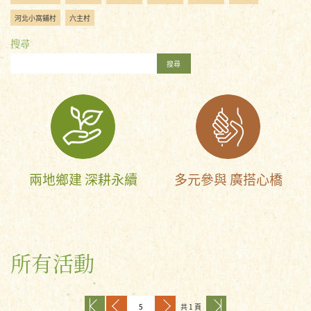
河北小窩鋪村
六主村
搜尋
搜尋
兩地鄉建 深耕永續
多元參與 廣搭心橋
所有活動
共 1 頁