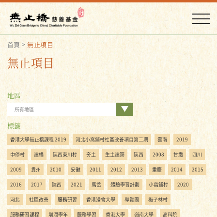
首頁
>
無止項目
無止項目
地區
所有地區
標籤
香港大學無止橋課程 2019
河北小窩鋪村社區改善項目第二期
雲南
2019
中停村
建橋
陝西東川村
夯土
生土建築
陝西
2008
甘肅
四川
2009
貴州
2010
安徽
2011
2012
2013
重慶
2014
2015
2016
2017
陜西
2021
馬岔
體驗學習計劃
小窩鋪村
2020
河北
社區改善
服務研習
香港浸會大學
導賞團
梅子林村
服務研習課程
增潤學年
服務學習
香港大學
嶺南大學
高科院