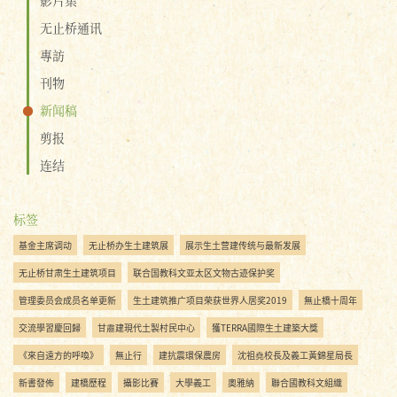
无止桥通讯
專訪
刊物
新闻稿
剪报
连结
标签
基金主席调动
无止桥办生土建筑展
展示生土营建传统与最新发展
无止桥甘肃生土建筑项目
联合国教科文亚太区文物古迹保护奖
管理委员会成员名单更新
生土建筑推广项目荣获世界人居奖2019
無止橋十周年
交流學習慶回歸
甘肅建現代土製村民中心
獲TERRA國際生土建築大獎
《來自遠方的呼喚》
無止行
建抗震環保農房
沈祖堯校長及義工黃錦星局長
新書發佈
建橋歷程
攝影比賽
大學義工
奧雅納
聯合國教科文組織