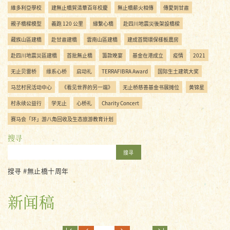
維多利亞學校
建無止橋賀清華百年校慶
無止橋薪火相傳
傳愛到甘肅
親子橋樑模型
義跑 120 公里
緣繫心橋
赴四川地震災後架設橋樑
藏族山區建橋
赴甘肅建橋
雲南山區建橋
建成首間環保樣板農房
赴四川地震災區建橋
首批無止橋
籌款晚宴
基金在港成立
疫情
2021
无止贝雷桥
缘系心桥
启动礼
TERRAFIBRA Award
国际生土建筑大奖
马岔村民活动中心
《看见世界的另一端》
无止桥慈善基金书展摊位
黄锦星
村永续公益行
学无止
心桥礼
Charity Concert
赛马会「环」游八角回收及生态旅游教育计划
搜寻
搜寻
搜寻 #無止橋十周年
新闻稿