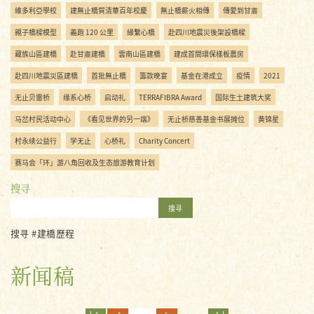
維多利亞學校
建無止橋賀清華百年校慶
無止橋薪火相傳
傳愛到甘肅
親子橋樑模型
義跑 120 公里
緣繫心橋
赴四川地震災後架設橋樑
藏族山區建橋
赴甘肅建橋
雲南山區建橋
建成首間環保樣板農房
赴四川地震災區建橋
首批無止橋
籌款晚宴
基金在港成立
疫情
2021
无止贝雷桥
缘系心桥
启动礼
TERRAFIBRA Award
国际生土建筑大奖
马岔村民活动中心
《看见世界的另一端》
无止桥慈善基金书展摊位
黄锦星
村永续公益行
学无止
心桥礼
Charity Concert
赛马会「环」游八角回收及生态旅游教育计划
搜寻
搜寻
搜寻 #建橋歷程
新闻稿