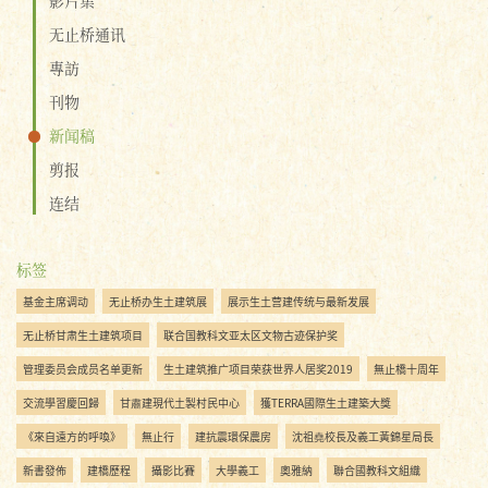
无止桥通讯
專訪
刊物
新闻稿
剪报
连结
标签
基金主席调动
无止桥办生土建筑展
展示生土营建传统与最新发展
无止桥甘肃生土建筑项目
联合国教科文亚太区文物古迹保护奖
管理委员会成员名单更新
生土建筑推广项目荣获世界人居奖2019
無止橋十周年
交流學習慶回歸
甘肅建現代土製村民中心
獲TERRA國際生土建築大獎
《來自遠方的呼喚》
無止行
建抗震環保農房
沈祖堯校長及義工黃錦星局長
新書發佈
建橋歷程
攝影比賽
大學義工
奧雅納
聯合國教科文組織