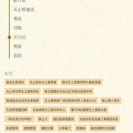
无止桥通讯
專訪
刊物
新闻稿
剪报
连结
标签
基金主席调动
无止桥办生土建筑展
展示生土营建传统与最新发展
无止桥甘肃生土建筑项目
联合国教科文亚太区文物古迹保护奖
管理委员会成员名单更新
生土建筑推广项目荣获世界人居奖2019
無止橋十周年
交流學習慶回歸
甘肅建現代土製村民中心
獲TERRA國際生土建築大獎
《來自遠方的呼喚》
無止行
建抗震環保農房
沈祖堯校長及義工黃錦星局長
新書發佈
建橋歷程
攝影比賽
大學義工
奧雅納
聯合國教科文組織