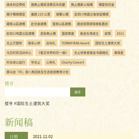
維多利亞學校
建無止橋賀清華百年校慶
無止橋薪火相傳
傳愛到甘肅
親子橋樑模型
義跑 120 公里
緣繫心橋
赴四川地震災後架設橋樑
藏族山區建橋
赴甘肅建橋
雲南山區建橋
建成首間環保樣板農房
赴四川地震災區建橋
首批無止橋
籌款晚宴
基金在港成立
疫情
2021
无止贝雷桥
缘系心桥
启动礼
TERRAFIBRA Award
国际生土建筑大奖
马岔村民活动中心
《看见世界的另一端》
无止桥慈善基金书展摊位
黄锦星
村永续公益行
学无止
心桥礼
Charity Concert
赛马会「环」游八角回收及生态旅游教育计划
搜寻
搜寻
搜寻 #国际生土建筑大奖
新闻稿
日期
2021.12.02