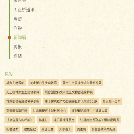
无止桥通讯
專訪
刊物
新闻稿
剪报
连结
标签
基金主席调动
无止桥办生土建筑展
展示生土营建传统与最新发展
无止桥甘肃生土建筑项目
联合国教科文亚太区文物古迹保护奖
管理委员会成员名单更新
生土建筑推广项目荣获世界人居奖2019
無止橋十周年
交流學習慶回歸
甘肅建現代土製村民中心
獲TERRA國際生土建築大獎
《來自遠方的呼喚》
無止行
建抗震環保農房
沈祖堯校長及義工黃錦星局長
新書發佈
建橋歷程
攝影比賽
大學義工
奧雅納
聯合國教科文組織