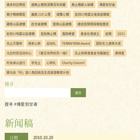
維多利亞學校
建無止橋賀清華百年校慶
無止橋薪火相傳
傳愛到甘肅
親子橋樑模型
義跑 120 公里
緣繫心橋
赴四川地震災後架設橋樑
藏族山區建橋
赴甘肅建橋
雲南山區建橋
建成首間環保樣板農房
赴四川地震災區建橋
首批無止橋
籌款晚宴
基金在港成立
疫情
2021
无止贝雷桥
缘系心桥
启动礼
TERRAFIBRA Award
国际生土建筑大奖
马岔村民活动中心
《看见世界的另一端》
无止桥慈善基金书展摊位
黄锦星
村永续公益行
学无止
心桥礼
Charity Concert
赛马会「环」游八角回收及生态旅游教育计划
搜寻
搜寻
搜寻 #傳愛到甘肅
新闻稿
日期
2010.10.20