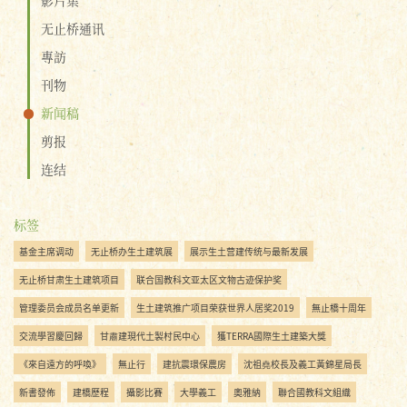
无止桥通讯
專訪
刊物
新闻稿
剪报
连结
标签
基金主席调动
无止桥办生土建筑展
展示生土营建传统与最新发展
无止桥甘肃生土建筑项目
联合国教科文亚太区文物古迹保护奖
管理委员会成员名单更新
生土建筑推广项目荣获世界人居奖2019
無止橋十周年
交流學習慶回歸
甘肅建現代土製村民中心
獲TERRA國際生土建築大獎
《來自遠方的呼喚》
無止行
建抗震環保農房
沈祖堯校長及義工黃錦星局長
新書發佈
建橋歷程
攝影比賽
大學義工
奧雅納
聯合國教科文組織