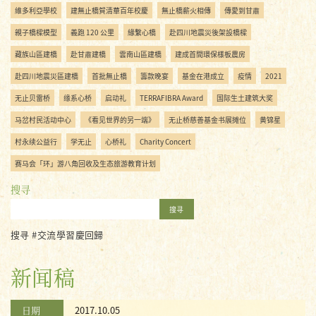
維多利亞學校
建無止橋賀清華百年校慶
無止橋薪火相傳
傳愛到甘肅
親子橋樑模型
義跑 120 公里
緣繫心橋
赴四川地震災後架設橋樑
藏族山區建橋
赴甘肅建橋
雲南山區建橋
建成首間環保樣板農房
赴四川地震災區建橋
首批無止橋
籌款晚宴
基金在港成立
疫情
2021
无止贝雷桥
缘系心桥
启动礼
TERRAFIBRA Award
国际生土建筑大奖
马岔村民活动中心
《看见世界的另一端》
无止桥慈善基金书展摊位
黄锦星
村永续公益行
学无止
心桥礼
Charity Concert
赛马会「环」游八角回收及生态旅游教育计划
搜寻
搜寻
搜寻 #交流學習慶回歸
新闻稿
日期
2017.10.05