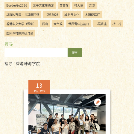
BorderGo2026
亲子文化生态游
荔窝在
村大使
吉澳
华服映吉澳・共融庆回归
书展 2026
城乡与文化
太阳能路灯
香港中文大学（深圳）
嵛山
大气候
世界青年技能日
书展讲座
桥山村
国际乡村振兴研讨会
搜寻
搜寻
搜寻 #香港珠海学院
13
11月, 2023