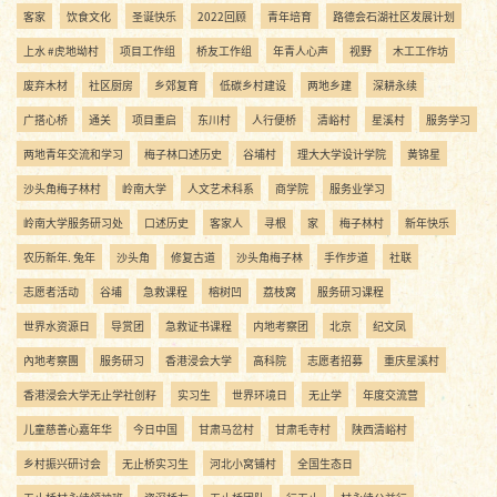
客家
饮食文化
圣诞快乐
2022回顾
青年培育
路德会石湖社区发展计划
上水 #虎地坳村
项目工作组
桥友工作组
年青人心声
视野
木工工作坊
废弃木材
社区厨房
乡郊复育
低碳乡村建设
两地乡建
深耕永续
广搭心桥
通关
项目重启
东川村
人行便桥
清峪村
星溪村
服务学习
两地青年交流和学习
梅子林口述历史
谷埔村
理大大学设计学院
黄锦星
沙头角梅子林村
岭南大学
人文艺术科系
商学院
服务业学习
岭南大学服务研习处
口述历史
客家人
寻根
家
梅子林村
新年快乐
农历新年. 兔年
沙头角
修复古道
沙头角梅子林
手作步道
社联
志愿者活动
谷埔
急救课程
榕树凹
荔枝窝
服务研习课程
世界水资源日
导赏团
急救证书课程
内地考察团
北京
纪文凤
內地考察團
服务研习
香港浸会大学
高科院
志愿者招募
重庆星溪村
香港浸会大学无止学社创籽
实习生
世界环境日
无止学
年度交流营
儿童慈善心嘉年华
今日中国
甘肃马岔村
甘肃毛寺村
陕西清峪村
乡村振兴研讨会
无止桥实习生
河北小窝铺村
全国生态日