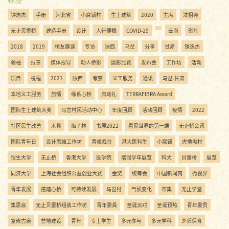
钟逸杰
手册
河北省
小窝铺村
生土建筑
2020
主席
沈祖尧
无止贝雷桥
建造手册
设计
人行便橋
COVID-19
云南
影片
2018
2019
桥友趣谈
专访
陝西
马岔
分享
甘肃
锺逸杰
领袖
报章
媒体报导
动人桥影
摄影比赛
发布会
工作坊
活动
项目
祝福
2021
陜西
考察
义工服务
通讯
马岔.甘肃
本地义工服务
旅情
缘系心桥
启动礼
TERRAFIBRA Award
国际生土建筑大奖
马岔村民活动中心
年度回顾
活动回顾
疫情
2022
社区民生改善
木凳
梅子林
书展2022
看见世界的另一端
无止桥会讯
国际青年日
设计思维工作坊
青峰戏台
港大医科生
小窝铺
虎地坳村
恒生大学
无止桥
香港大学
医学院
增润学年展览
科大
貝雷桥
展览
同济大学
上海社会组织公益创业大赛
金奖
统筹会
中国新闻网
微视界
青年发展
搭建心桥
可持续发展
马岔村
气候变化
市集
无止学堂
集思会
无止贝雷桥组装工作坊
青年委員
圣诞派对
圣诞预热
青年委员
复修古道
营地建设
青年
专上学生
多元参与
多元学科
乡郊保育