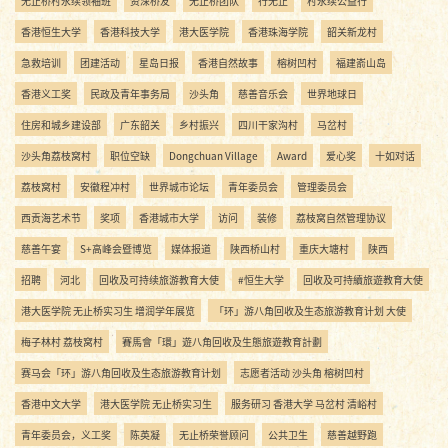
无止桥村永续领袖班
资深桥友
无止桥团队
行无止
村永续公益行
香港恒生大学
香港科技大学
港大医学院
香港珠海学院
韶关新龙村
急救培训
团建活动
星岛日报
香港自然故事
榕树凹村
福建嵛山岛
香港义工奖
民政及青年事务局
沙头角
慈善音乐会
世界地球日
住房和城乡建设部
广东韶关
乡村振兴
四川干家沟村
马岔村
沙头角荔枝窝村
职位空缺
Dongchuan Village
Award
爱心奖
十如对话
荔枝窝村
安徽程冲村
世界城市论坛
青年委员会
管理委员会
西贡海艺术节
奖项
香港城市大学
访问
装修
荔枝窝自然管理协议
慈善午宴
S+高峰会暨博览
媒体报道
陕西桥山村
重庆大塘村
陕西
招聘
河北
回收及可持续旅游教育大使
#恒生大学
回收及可持續旅遊教育大使
港大医学院 无止桥实习生 增润学年展览
「环」游八角回收及生态旅游教育计划 大使
梅子林村 荔枝窝村
賽馬會「環」遊八角回收及生態旅遊教育計劃
赛马会「环」游八角回收及生态旅游教育计划
志愿者活动 沙头角 榕树凹村
香港中文大学
港大医学院 无止桥实习生
服务研习 香港大学 马岔村 清峪村
青年委员会，义工奖
陈英凝
无止桥荣誉顾问
公共卫生
慈善越野跑