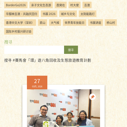
BorderGo2026
亲子文化生态游
荔窝在
村大使
吉澳
华服映吉澳・共融庆回归
书展 2026
城乡与文化
太阳能路灯
香港中文大学（深圳）
嵛山
大气候
世界青年技能日
书展讲座
桥山村
国际乡村振兴研讨会
搜寻
搜寻
搜寻 #賽馬會「環」遊八角回收及生態旅遊教育計劃
27
03月, 2026