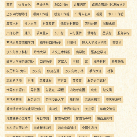
客家
饮食文化
圣诞快乐
2022回顾
青年培育
路德会石湖社区发展计划
上水 #虎地坳村
项目工作组
桥友工作组
年青人心声
视野
木工工作坊
废弃木材
社区厨房
乡郊复育
低碳乡村建设
两地乡建
深耕永续
广搭心桥
通关
项目重启
东川村
人行便桥
清峪村
星溪村
服务学习
两地青年交流和学习
梅子林口述历史
谷埔村
理大大学设计学院
黄锦星
沙头角梅子林村
岭南大学
人文艺术科系
商学院
服务业学习
岭南大学服务研习处
口述历史
客家人
寻根
家
梅子林村
新年快乐
农历新年. 兔年
沙头角
修复古道
沙头角梅子林
手作步道
社联
志愿者活动
谷埔
急救课程
榕树凹
荔枝窝
服务研习课程
世界水资源日
导赏团
急救证书课程
内地考察团
北京
纪文凤
內地考察團
服务研习
香港浸会大学
高科院
志愿者招募
重庆星溪村
香港浸会大学无止学社创籽
实习生
世界环境日
无止学
年度交流营
儿童慈善心嘉年华
今日中国
甘肃马岔村
甘肃毛寺村
陕西清峪村
乡村振兴研讨会
无止桥实习生
河北小窝铺村
全国生态日