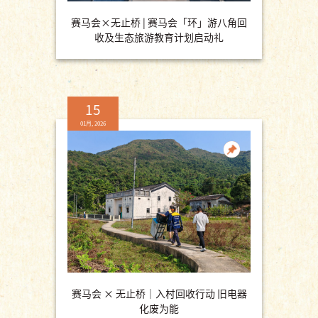
赛马会×无止桥 | 赛马会「环」游八角回
收及生态旅游教育计划启动礼
15
01月, 2026
赛马会 × 无止桥｜入村回收行动 旧电器
化废为能