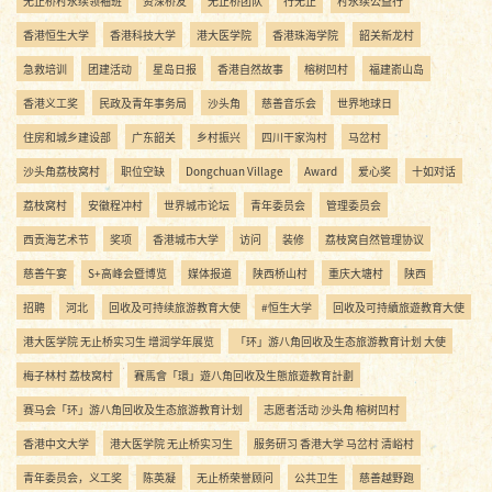
无止桥村永续领袖班
资深桥友
无止桥团队
行无止
村永续公益行
香港恒生大学
香港科技大学
港大医学院
香港珠海学院
韶关新龙村
急救培训
团建活动
星岛日报
香港自然故事
榕树凹村
福建嵛山岛
香港义工奖
民政及青年事务局
沙头角
慈善音乐会
世界地球日
住房和城乡建设部
广东韶关
乡村振兴
四川干家沟村
马岔村
沙头角荔枝窝村
职位空缺
Dongchuan Village
Award
爱心奖
十如对话
荔枝窝村
安徽程冲村
世界城市论坛
青年委员会
管理委员会
西贡海艺术节
奖项
香港城市大学
访问
装修
荔枝窝自然管理协议
慈善午宴
S+高峰会暨博览
媒体报道
陕西桥山村
重庆大塘村
陕西
招聘
河北
回收及可持续旅游教育大使
#恒生大学
回收及可持續旅遊教育大使
港大医学院 无止桥实习生 增润学年展览
「环」游八角回收及生态旅游教育计划 大使
梅子林村 荔枝窝村
賽馬會「環」遊八角回收及生態旅遊教育計劃
赛马会「环」游八角回收及生态旅游教育计划
志愿者活动 沙头角 榕树凹村
香港中文大学
港大医学院 无止桥实习生
服务研习 香港大学 马岔村 清峪村
青年委员会，义工奖
陈英凝
无止桥荣誉顾问
公共卫生
慈善越野跑