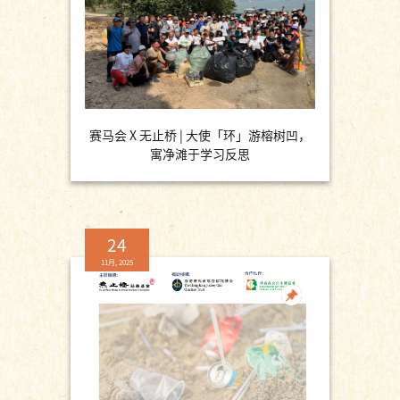
赛马会 X 无止桥 | 大使「环」游榕树凹，
寓净滩于学习反思
24
11月, 2025