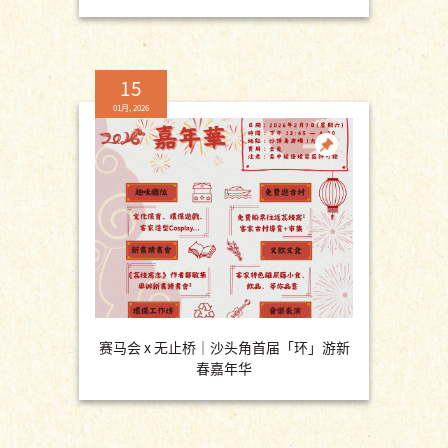
15
01月, 2026
赛马会 x 无止桥｜沙头角首届「环」游新
春嘉年华