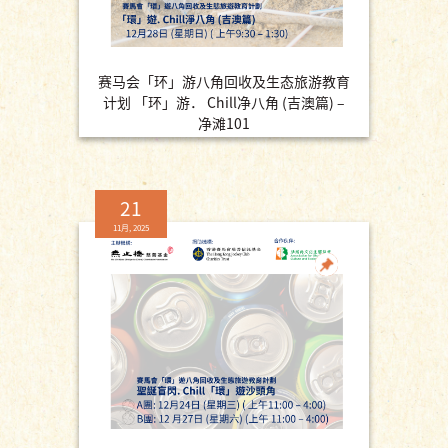
赛马会「环」游八角回收及生态旅游教育
计划 「环」游． Chill净八角 (吉澳篇) –
净滩101
21
11月, 2025