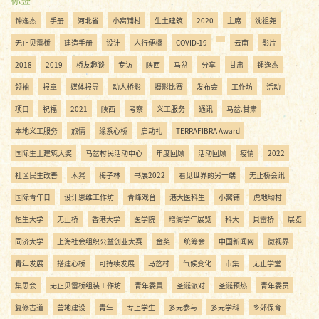
钟逸杰
手册
河北省
小窝铺村
生土建筑
2020
主席
沈祖尧
无止贝雷桥
建造手册
设计
人行便橋
COVID-19
云南
影片
2018
2019
桥友趣谈
专访
陝西
马岔
分享
甘肃
锺逸杰
领袖
报章
媒体报导
动人桥影
摄影比赛
发布会
工作坊
活动
项目
祝福
2021
陜西
考察
义工服务
通讯
马岔.甘肃
本地义工服务
旅情
缘系心桥
启动礼
TERRAFIBRA Award
国际生土建筑大奖
马岔村民活动中心
年度回顾
活动回顾
疫情
2022
社区民生改善
木凳
梅子林
书展2022
看见世界的另一端
无止桥会讯
国际青年日
设计思维工作坊
青峰戏台
港大医科生
小窝铺
虎地坳村
恒生大学
无止桥
香港大学
医学院
增润学年展览
科大
貝雷桥
展览
同济大学
上海社会组织公益创业大赛
金奖
统筹会
中国新闻网
微视界
青年发展
搭建心桥
可持续发展
马岔村
气候变化
市集
无止学堂
集思会
无止贝雷桥组装工作坊
青年委員
圣诞派对
圣诞预热
青年委员
复修古道
营地建设
青年
专上学生
多元参与
多元学科
乡郊保育