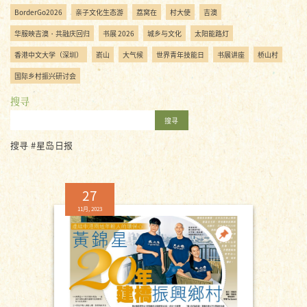
BorderGo2026
亲子文化生态游
荔窝在
村大使
吉澳
华服映吉澳・共融庆回归
书展 2026
城乡与文化
太阳能路灯
香港中文大学（深圳）
嵛山
大气候
世界青年技能日
书展讲座
桥山村
国际乡村振兴研讨会
搜寻
搜寻
搜寻 #星岛日报
27
11月, 2023