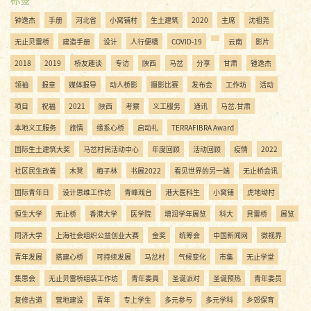
钟逸杰
手册
河北省
小窝铺村
生土建筑
2020
主席
沈祖尧
无止贝雷桥
建造手册
设计
人行便橋
COVID-19
云南
影片
2018
2019
桥友趣谈
专访
陝西
马岔
分享
甘肃
锺逸杰
领袖
报章
媒体报导
动人桥影
摄影比赛
发布会
工作坊
活动
项目
祝福
2021
陜西
考察
义工服务
通讯
马岔.甘肃
本地义工服务
旅情
缘系心桥
启动礼
TERRAFIBRA Award
国际生土建筑大奖
马岔村民活动中心
年度回顾
活动回顾
疫情
2022
社区民生改善
木凳
梅子林
书展2022
看见世界的另一端
无止桥会讯
国际青年日
设计思维工作坊
青峰戏台
港大医科生
小窝铺
虎地坳村
恒生大学
无止桥
香港大学
医学院
增润学年展览
科大
貝雷桥
展览
同济大学
上海社会组织公益创业大赛
金奖
统筹会
中国新闻网
微视界
青年发展
搭建心桥
可持续发展
马岔村
气候变化
市集
无止学堂
集思会
无止贝雷桥组装工作坊
青年委員
圣诞派对
圣诞预热
青年委员
复修古道
营地建设
青年
专上学生
多元参与
多元学科
乡郊保育