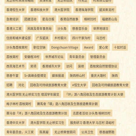
无止桥村永续领袖班
资深桥友
无止桥团队
行无止
村永续公益行
香港恒生大学
香港科技大学
港大医学院
香港珠海学院
韶关新龙村
急救培训
团建活动
星岛日报
香港自然故事
榕树凹村
福建嵛山岛
香港义工奖
民政及青年事务局
沙头角
慈善音乐会
世界地球日
住房和城乡建设部
广东韶关
乡村振兴
四川干家沟村
马岔村
沙头角荔枝窝村
职位空缺
Dongchuan Village
Award
爱心奖
十如对话
荔枝窝村
安徽程冲村
世界城市论坛
青年委员会
管理委员会
西贡海艺术节
奖项
香港城市大学
访问
装修
荔枝窝自然管理协议
慈善午宴
S+高峰会暨博览
媒体报道
陕西桥山村
重庆大塘村
陕西
招聘
河北
回收及可持续旅游教育大使
#恒生大学
回收及可持續旅遊教育大使
港大医学院 无止桥实习生 增润学年展览
「环」游八角回收及生态旅游教育计划 大使
梅子林村 荔枝窝村
賽馬會「環」遊八角回收及生態旅遊教育計劃
赛马会「环」游八角回收及生态旅游教育计划
志愿者活动 沙头角 榕树凹村
香港中文大学
港大医学院 无止桥实习生
服务研习 香港大学 马岔村 清峪村
青年委员会，义工奖
陈英凝
无止桥荣誉顾问
公共卫生
慈善越野跑