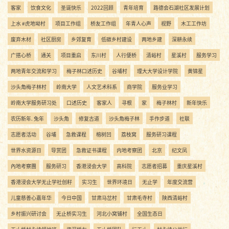
客家
饮食文化
圣诞快乐
2022回顾
青年培育
路德会石湖社区发展计划
上水 #虎地坳村
项目工作组
桥友工作组
年青人心声
视野
木工工作坊
废弃木材
社区厨房
乡郊复育
低碳乡村建设
两地乡建
深耕永续
广搭心桥
通关
项目重启
东川村
人行便桥
清峪村
星溪村
服务学习
两地青年交流和学习
梅子林口述历史
谷埔村
理大大学设计学院
黄锦星
沙头角梅子林村
岭南大学
人文艺术科系
商学院
服务业学习
岭南大学服务研习处
口述历史
客家人
寻根
家
梅子林村
新年快乐
农历新年. 兔年
沙头角
修复古道
沙头角梅子林
手作步道
社联
志愿者活动
谷埔
急救课程
榕树凹
荔枝窝
服务研习课程
世界水资源日
导赏团
急救证书课程
内地考察团
北京
纪文凤
內地考察團
服务研习
香港浸会大学
高科院
志愿者招募
重庆星溪村
香港浸会大学无止学社创籽
实习生
世界环境日
无止学
年度交流营
儿童慈善心嘉年华
今日中国
甘肃马岔村
甘肃毛寺村
陕西清峪村
乡村振兴研讨会
无止桥实习生
河北小窝铺村
全国生态日