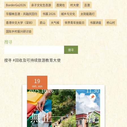
BorderGo2026
亲子文化生态游
荔窝在
村大使
吉澳
华服映吉澳・共融庆回归
书展 2026
城乡与文化
太阳能路灯
香港中文大学（深圳）
嵛山
大气候
世界青年技能日
书展讲座
桥山村
国际乡村振兴研讨会
搜寻
搜寻
搜寻 #回收及可持续旅游教育大使
19
09月, 2025