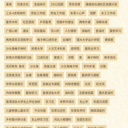
客家
饮食文化
圣诞快乐
2022回顾
青年培育
路德会石湖社区发展计划
上水 #虎地坳村
项目工作组
桥友工作组
年青人心声
视野
木工工作坊
废弃木材
社区厨房
乡郊复育
低碳乡村建设
两地乡建
深耕永续
广搭心桥
通关
项目重启
东川村
人行便桥
清峪村
星溪村
服务学习
两地青年交流和学习
梅子林口述历史
谷埔村
理大大学设计学院
黄锦星
沙头角梅子林村
岭南大学
人文艺术科系
商学院
服务业学习
岭南大学服务研习处
口述历史
客家人
寻根
家
梅子林村
新年快乐
农历新年. 兔年
沙头角
修复古道
沙头角梅子林
手作步道
社联
志愿者活动
谷埔
急救课程
榕树凹
荔枝窝
服务研习课程
世界水资源日
导赏团
急救证书课程
内地考察团
北京
纪文凤
內地考察團
服务研习
香港浸会大学
高科院
志愿者招募
重庆星溪村
香港浸会大学无止学社创籽
实习生
世界环境日
无止学
年度交流营
儿童慈善心嘉年华
今日中国
甘肃马岔村
甘肃毛寺村
陕西清峪村
乡村振兴研讨会
无止桥实习生
河北小窝铺村
全国生态日