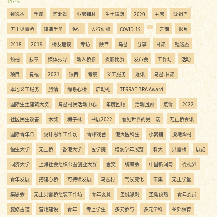
钟逸杰
手册
河北省
小窝铺村
生土建筑
2020
主席
沈祖尧
无止贝雷桥
建造手册
设计
人行便橋
COVID-19
云南
影片
2018
2019
桥友趣谈
专访
陝西
马岔
分享
甘肃
锺逸杰
领袖
报章
媒体报导
动人桥影
摄影比赛
发布会
工作坊
活动
项目
祝福
2021
陜西
考察
义工服务
通讯
马岔.甘肃
本地义工服务
旅情
缘系心桥
启动礼
TERRAFIBRA Award
国际生土建筑大奖
马岔村民活动中心
年度回顾
活动回顾
疫情
2022
社区民生改善
木凳
梅子林
书展2022
看见世界的另一端
无止桥会讯
国际青年日
设计思维工作坊
青峰戏台
港大医科生
小窝铺
虎地坳村
恒生大学
无止桥
香港大学
医学院
增润学年展览
科大
貝雷桥
展览
同济大学
上海社会组织公益创业大赛
金奖
统筹会
中国新闻网
微视界
青年发展
搭建心桥
可持续发展
马岔村
气候变化
市集
无止学堂
集思会
无止贝雷桥组装工作坊
青年委員
圣诞派对
圣诞预热
青年委员
复修古道
营地建设
青年
专上学生
多元参与
多元学科
乡郊保育