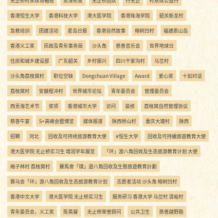
无止桥村永续领袖班
资深桥友
无止桥团队
行无止
村永续公益行
香港恒生大学
香港科技大学
港大医学院
香港珠海学院
韶关新龙村
急救培训
团建活动
星岛日报
香港自然故事
榕树凹村
福建嵛山岛
香港义工奖
民政及青年事务局
沙头角
慈善音乐会
世界地球日
住房和城乡建设部
广东韶关
乡村振兴
四川干家沟村
马岔村
沙头角荔枝窝村
职位空缺
Dongchuan Village
Award
爱心奖
十如对话
荔枝窝村
安徽程冲村
世界城市论坛
青年委员会
管理委员会
西贡海艺术节
奖项
香港城市大学
访问
装修
荔枝窝自然管理协议
慈善午宴
S+高峰会暨博览
媒体报道
陕西桥山村
重庆大塘村
陕西
招聘
河北
回收及可持续旅游教育大使
#恒生大学
回收及可持續旅遊教育大使
港大医学院 无止桥实习生 增润学年展览
「环」游八角回收及生态旅游教育计划 大使
梅子林村 荔枝窝村
賽馬會「環」遊八角回收及生態旅遊教育計劃
赛马会「环」游八角回收及生态旅游教育计划
志愿者活动 沙头角 榕树凹村
香港中文大学
港大医学院 无止桥实习生
服务研习 香港大学 马岔村 清峪村
青年委员会，义工奖
陈英凝
无止桥荣誉顾问
公共卫生
慈善越野跑