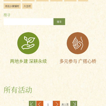
河北小窝铺村
六主村
搜寻
搜寻
两地乡建 深耕永续
多元参与 广搭心桥
所有活动
共 1 页