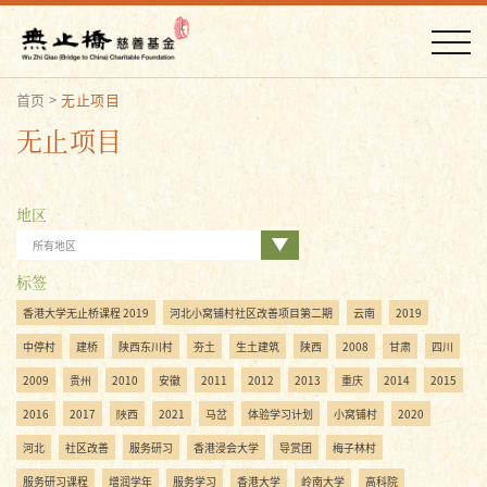
首页
>
无止项目
无止项目
地区
所有地区
标签
香港大学无止桥课程 2019
河北小窝铺村社区改善项目第二期
云南
2019
中停村
建桥
陕西东川村
夯土
生土建筑
陕西
2008
甘肃
四川
2009
贵州
2010
安徽
2011
2012
2013
重庆
2014
2015
2016
2017
陜西
2021
马岔
体验学习计划
小窝铺村
2020
河北
社区改善
服务研习
香港浸会大学
导赏团
梅子林村
服务研习课程
增润学年
服务学习
香港大学
岭南大学
高科院