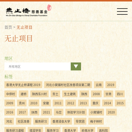
首页
>
无止项目
无止项目
地区
所有地区
标签
香港大学无止桥课程 2019
河北小窝铺村社区改善项目第二期
云南
2019
中停村
建桥
陕西东川村
夯土
生土建筑
陕西
2008
甘肃
四川
2009
贵州
2010
安徽
2011
2012
2013
重庆
2014
2015
2016
2017
陜西
2021
马岔
体验学习计划
小窝铺村
2020
河北
社区改善
服务研习
香港浸会大学
导赏团
梅子林村
服务研习课程
增润学年
服务学习
香港大学
岭南大学
高科院