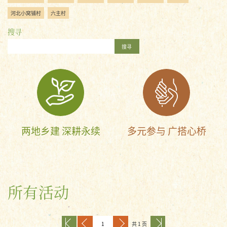
河北小窝铺村
六主村
搜寻
搜寻
两地乡建 深耕永续
多元参与 广搭心桥
所有活动
共 1 页