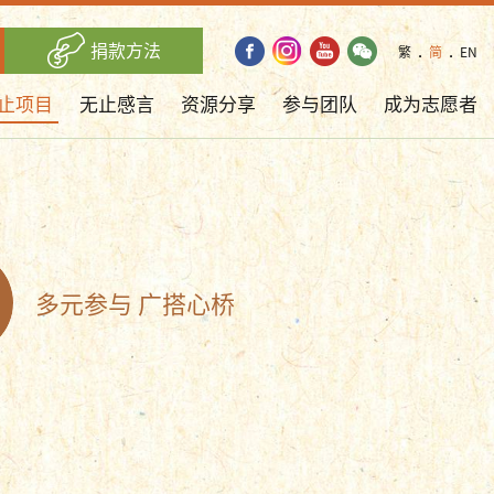
捐款方法
繁
．
简
．
EN
止项目
无止感言
资源分享
参与团队
成为志愿者
多元参与 广搭心桥