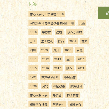
标签
香港大学无止桥课程 2019
河北小窝铺村社区改善项目第二期
云南
2019
中停村
建桥
陕西东川村
夯土
生土建筑
陕西
2008
甘肃
四川
2009
贵州
2010
安徽
2011
2012
2013
重庆
2014
2015
2016
2017
陜西
2021
马岔
体验学习计划
小窝铺村
2020
河北
社区改善
服务研习
香港浸会大学
导赏团
梅子林村
服务研习课程
增润学年
服务学习