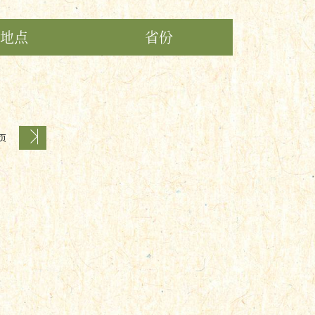
地点
省份
 页