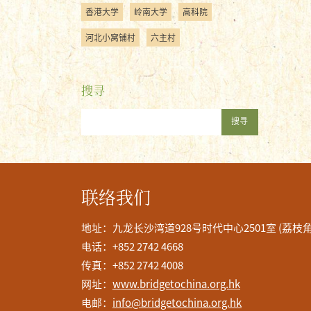
香港大学
岭南大学
高科院
河北小窝铺村
六主村
搜寻
搜寻
联络我们
地址：九龙长沙湾道928号时代中心2501室 (荔枝
电话：+852 2742 4668
传真：+852 2742 4008
网址：
www.bridgetochina.org.hk
电邮：
info@bridgetochina.org.hk